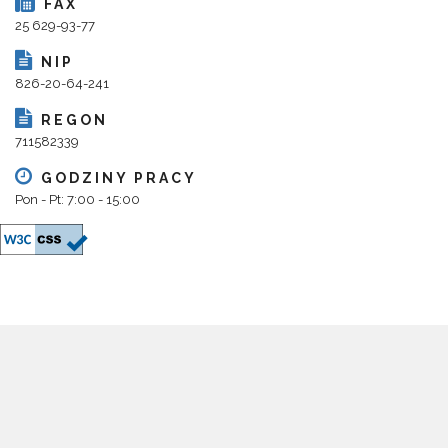
FAX
25 629-93-77
NIP
826-20-64-241
REGON
711582339
GODZINY PRACY
Pon - Pt: 7:00 - 15:00
Copyright 2018@ Urząd Gminy Parysów