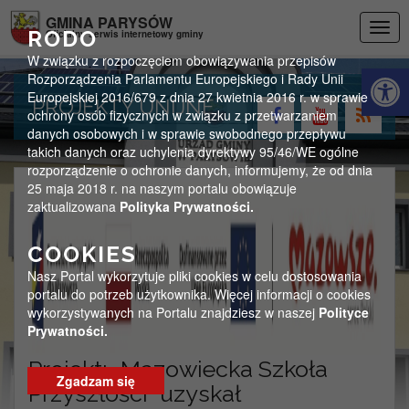
Przejdź do menu
Przejdź do stopki strony
Przejdź do głównej treści strony
GMINA PARYSÓW
Togg
RODO
Oficjalny serwis internetowy gminy
navig
W związku z rozpoczęciem obowiązywania przepisów
Otwórz 
Rozporządzenia Parlamentu Europejskiego i Rady Unii
Europejskiej 2016/679 z dnia 27 kwietnia 2016 r. w sprawie
PROJEKTY UNIJNE
ochrony osób fizycznych w związku z przetwarzaniem
danych osobowych i w sprawie swobodnego przepływu
takich danych oraz uchylenia dyrektywy 95/46/WE ogólne
rozporządzenie o ochronie danych, informujemy, że od dnia
25 maja 2018 r. na naszym portalu obowiązuje
zaktualizowana
Polityka Prywatności.
COOKIES
Nasz Portal wykorzytuje pliki cookies w celu dostosowania
portalu do potrzeb użytkownika. Więcej informacji o cookies
wykorzystywanych na Portalu znajdziesz w naszej
Polityce
Prywatności.
Projekt: „Mazowiecka Szkoła
Zgadzam się
Przyszłości” uzyskał