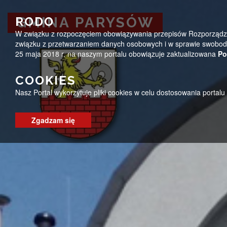
Przejdź do menu
Przejdź do stopki strony
Przejdź do głównej treści strony
ug@parysow.pl
25 685-53-19
Pon - Pt 7:00 - 15:0
RODO
GMINA PARYSÓW
W związku z rozpoczęciem obowiązywania przepisów Rozporządzeni
GMINA PARYSÓW
związku z przetwarzaniem danych osobowych i w sprawie swobodn
25 maja 2018 r. na naszym portalu obowiązuje zaktualizowana
Po
COOKIES
Nasz Portal wykorzytuje pliki cookies w celu dostosowania portal
Zgadzam się