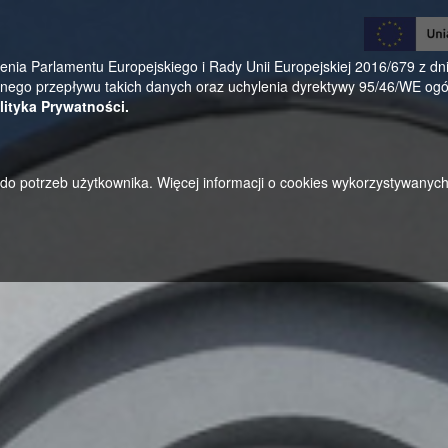
0
a Parlamentu Europejskiego i Rady Unii Europejskiej 2016/679 z dnia
ego przepływu takich danych oraz uchylenia dyrektywy 95/46/WE ogól
lityka Prywatności.
u do potrzeb użytkownika. Więcej informacji o cookies wykorzystywanyc