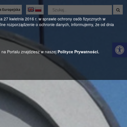
Wyszukaj
w
Oficjalny serwis Gminy Parysów
serwisie
 27 kwietnia 2016 r. w sprawie ochrony osób fizycznych w
ne rozporządzenie o ochronie danych, informujemy, że od dnia
ul. Kościuszki 28, 08-441 Parysów, mazowieckie
Otwórz 
h na Portalu znajdziesz w naszej
Polityce Prywatności.