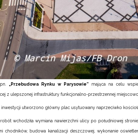
 pn.
„Przebudowa Rynku w Parysowie”
mająca na celu wspier
cej z ulepszonej infrastruktury funkcjonalno-przestrzennej miejscow
inwestycji utworzono główny plac usytuowany naprzeciwko kościoła o
robót wchodziła wymiana nawierzchni ulicy po południowej stroni
ni chodników, budowa kanalizacji deszczowej, wykonanie oświetle