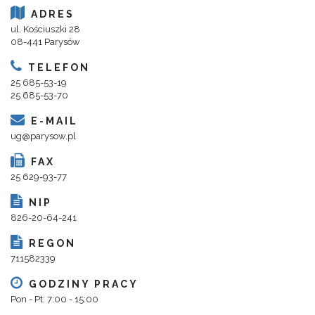
ADRES
ul. Kościuszki 28
08-441 Parysów
TELEFON
25 685-53-19
25 685-53-70
E-MAIL
ug@parysow.pl
FAX
25 629-93-77
NIP
826-20-64-241
REGON
711582339
GODZINY PRACY
Pon - Pt: 7:00 - 15:00