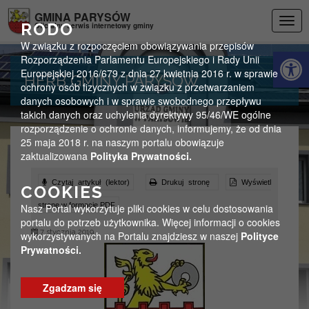
Przejdź do menu
Przejdź do stopki strony
Przejdź do głównej treści strony
GMINA PARYSÓW
Togg
RODO
Oficjalny serwis internetowy gminy
navig
W związku z rozpoczęciem obowiązywania przepisów
Otwórz 
Rozporządzenia Parlamentu Europejskiego i Rady Unii
Europejskiej 2016/679 z dnia 27 kwietnia 2016 r. w sprawie
HERB GMINY PARYSÓW
ochrony osób fizycznych w związku z przetwarzaniem
danych osobowych i w sprawie swobodnego przepływu
takich danych oraz uchylenia dyrektywy 95/46/WE ogólne
rozporządzenie o ochronie danych, informujemy, że od dnia
25 maja 2018 r. na naszym portalu obowiązuje
zaktualizowana
Polityka Prywatności.
Czytaj artykuł (lektor)
Drukuj stronę
Wyświetl
COOKIES
stronę w formacie PDF
Nasz Portal wykorzytuje pliki cookies w celu dostosowania
portalu do potrzeb użytkownika. Więcej informacji o cookies
7 stycznia 2019
wykorzystywanych na Portalu znajdziesz w naszej
Polityce
Prywatności.
Zgadzam się