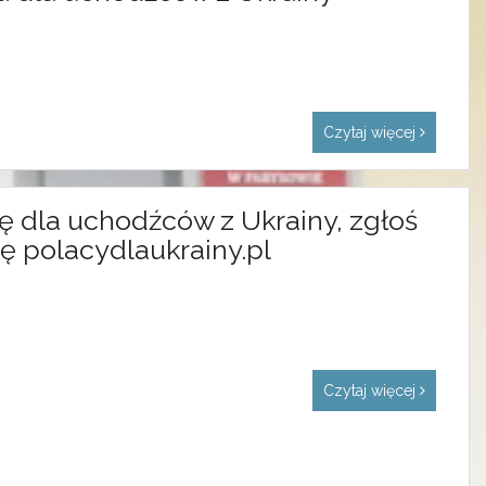
Czytaj więcej
ę dla uchodźców z Ukrainy, zgłoś
mę polacydlaukrainy.pl
Czytaj więcej