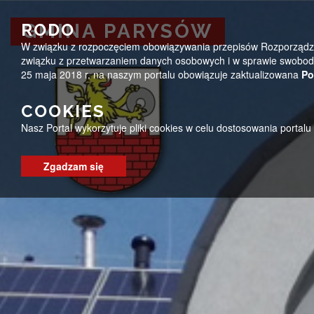
Przejdź do menu
Przejdź do stopki strony
Przejdź do głównej treści strony
ug@parysow.pl
25 685-53-19
Pon - Pt 7:00 - 15:0
RODO
GMINA PARYSÓW
W związku z rozpoczęciem obowiązywania przepisów Rozporządzeni
GMINA PARYSÓW
związku z przetwarzaniem danych osobowych i w sprawie swobodn
25 maja 2018 r. na naszym portalu obowiązuje zaktualizowana
Po
COOKIES
Nasz Portal wykorzytuje pliki cookies w celu dostosowania portal
Zgadzam się