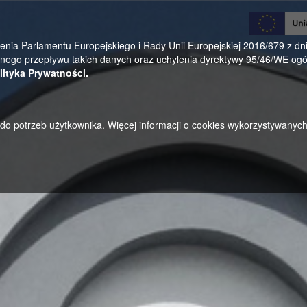
0
a Parlamentu Europejskiego i Rady Unii Europejskiej 2016/679 z dnia
ego przepływu takich danych oraz uchylenia dyrektywy 95/46/WE ogól
lityka Prywatności.
u do potrzeb użytkownika. Więcej informacji o cookies wykorzystywanyc