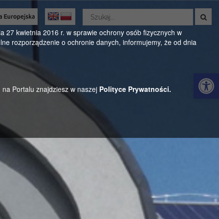
Wyszukaj
w
Oficjalny serwis Gminy Parysów
serwisie
 27 kwietnia 2016 r. w sprawie ochrony osób fizycznych w
ne rozporządzenie o ochronie danych, informujemy, że od dnia
ul. Kościuszki 28, 08-441 Parysów, mazowieckie
Otwórz 
h na Portalu znajdziesz w naszej
Polityce Prywatności.