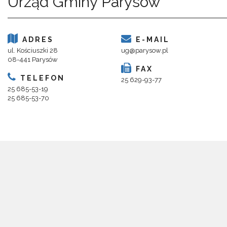
Urząd Gminy Parysów
ADRES
E-MAIL
ul. Kościuszki 28
ug@parysow.pl
08-441 Parysów
FAX
TELEFON
25 629-93-77
25 685-53-19
25 685-53-70
Copyright 2018@ Urząd Gminy Parysów