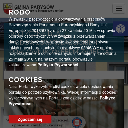
Przejdź do menu
Przejdź do stopki strony
Przejdź do głównej treści strony
GMINA PARYSÓW
Togg
RODO
Oficjalny serwis internetowy gminy
navig
W związku z rozpoczęciem obowiązywania przepisów
Otwórz 
Rozporządzenia Parlamentu Europejskiego i Rady Unii
Europejskiej 2016/679 z dnia 27 kwietnia 2016 r. w sprawie
WYTYCZNE DLA
ochrony osób fizycznych w związku z przetwarzaniem
danych osobowych i w sprawie swobodnego przepływu
HODOWCÓW/WŁAŚCICIELI I
takich danych oraz uchylenia dyrektywy 95/46/WE ogólne
PRACOWNIKÓW FERM ZWIERZĄT
rozporządzenie o ochronie danych, informujemy, że od dnia
25 maja 2018 r. na naszym portalu obowiązuje
zaktualizowana
Polityka Prywatności.
COOKIES
Nasz Portal wykorzytuje pliki cookies w celu dostosowania
portalu do potrzeb użytkownika. Więcej informacji o cookies
wykorzystywanych na Portalu znajdziesz w naszej
Polityce
Prywatności.
Zgadzam się