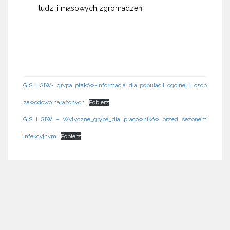
ludzi i masowych zgromadzeń.
GIS i GIW- grypa ptaków-informacja dla populacji ogolnej i osób
zawodowo narażonych
Pobierz
GIS i GIW – Wytyczne_grypa_dla pracowników przed sezonem
infekcyjnym
Pobierz