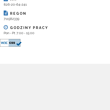
826-20-64-241
REGON
711582339
GODZINY PRACY
Pon - Pt: 7:00 - 15:00
Copyright 2018@ Urząd Gminy Parysów