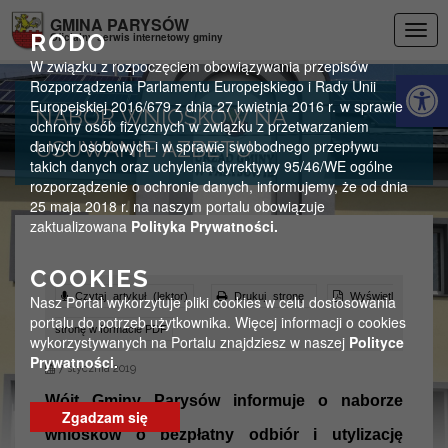
Przejdź do menu
Przejdź do stopki strony
Przejdź do głównej treści strony
GMINA PARYSÓW
Togg
RODO
Oficjalny serwis internetowy gminy
navig
W związku z rozpoczęciem obowiązywania przepisów
Otwórz 
Rozporządzenia Parlamentu Europejskiego i Rady Unii
Europejskiej 2016/679 z dnia 27 kwietnia 2016 r. w sprawie
NABÓR WNIOSKÓW NA
ochrony osób fizycznych w związku z przetwarzaniem
danych osobowych i w sprawie swobodnego przepływu
USUWANIE AZBETU
takich danych oraz uchylenia dyrektywy 95/46/WE ogólne
rozporządzenie o ochronie danych, informujemy, że od dnia
25 maja 2018 r. na naszym portalu obowiązuje
zaktualizowana
Polityka Prywatności.
COOKIES
Czytaj artykuł (lektor)
Drukuj stronę
Wyświetl
Nasz Portal wykorzytuje pliki cookies w celu dostosowania
portalu do potrzeb użytkownika. Więcej informacji o cookies
stronę w formacie PDF
wykorzystywanych na Portalu znajdziesz w naszej
Polityce
Prywatności.
7 stycznia 2019
Wójt Gminy Parysów informuje o naborze
Zgadzam się
wniosków o bezpłatny odbiór i utylizację