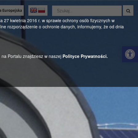
Wyszukaj
w
Oficjalny serwis Gminy Parysów
serwisie
 27 kwietnia 2016 r. w sprawie ochrony osób fizycznych w
ne rozporządzenie o ochronie danych, informujemy, że od dnia
ul. Kościuszki 28, 08-441 Parysów, mazowieckie
Otwórz 
h na Portalu znajdziesz w naszej
Polityce Prywatności.