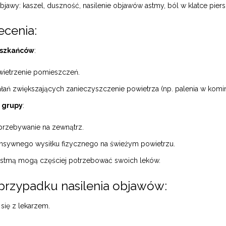
bjawy: kaszel, duszność, nasilenie objawów astmy, ból w klatce pier
ecenia:
eszkańców
:
wietrzenie pomieszczeń.
ałań zwiększających zanieczyszczenie powietrza (np. palenia w komi
 grupy
:
przebywanie na zewnątrz.
tensywnego wysiłku fizycznego na świeżym powietrzu.
stmą mogą częściej potrzebować swoich leków.
rzypadku nasilenia objawów:
 się z lekarzem.