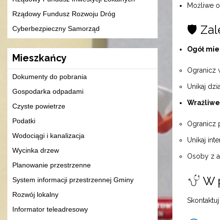
Możliwe o
Rządowy Fundusz Rozwoju Dróg
🛡 Zal
Cyberbezpieczny Samorząd
Ogół mi
Mieszkańcy
Ogranicz 
Dokumenty do pobrania
Unikaj dzi
Gospodarka odpadami
Wrażliwe
Czyste powietrze
Podatki
Ogranicz 
Wodociągi i kanalizacja
Unikaj in
Wycinka drzew
Osoby z a
Planowanie przestrzenne
W p
System informacji przestrzennej Gminy
Rozwój lokalny
Skontaktuj
Informator teleadresowy