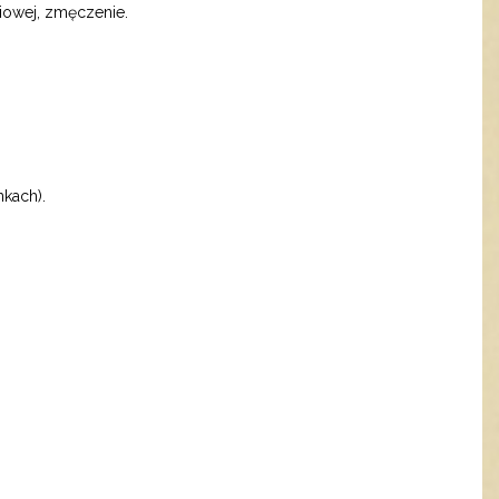
siowej, zmęczenie.
nkach).