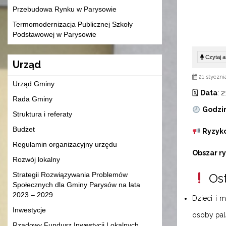
Przebudowa Rynku w Parysowie
Termomodernizacja Publicznej Szkoły
Podstawowej w Parysowie
Czytaj ar
Urząd
21 styczni
Urząd Gminy
🗓
Data
: 
Rada Gminy
Godzi
Struktura i referaty
Budżet
Ryzyko
Regulamin organizacyjny urzędu
Obszar r
Rozwój lokalny
Strategii Rozwiązywania Problemów
Ost
Społecznych dla Gminy Parysów na lata
2023 – 2029
Dzieci i 
Inwestycje
osoby pal
Rządowy Fundusz Inwestycji Lokalnych