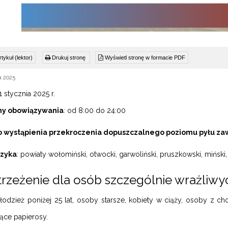
tykuł (lektor)
Drukuj stronę
Wyświetl stronę w formacie PDF
a 2025
21 stycznia 2025 r.
ny obowiązywania
: od 8:00 do 24:00
 wystąpienia przekroczenia dopuszczalnego poziomu pyłu za
yzyka
: powiaty wołomiński, otwocki, garwoliński, pruszkowski, miński, 
rzeżenie dla osób szczególnie wrażliwy
młodzież poniżej 25 lat, osoby starsze, kobiety w ciąży, osoby 
ące papierosy.