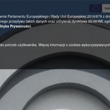
0
a Parlamentu Europejskiego i Rady Unii Europejskiej 2016/679 z dnia
ego przepływu takich danych oraz uchylenia dyrektywy 95/46/WE ogól
lityka Prywatności.
u do potrzeb użytkownika. Więcej informacji o cookies wykorzystywanyc