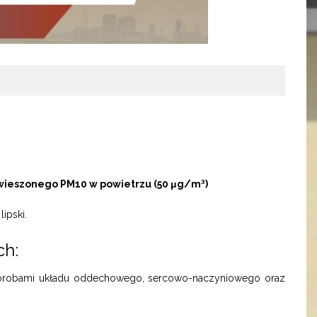
wieszonego PM10 w powietrzu (50 μg/m³)
lipski.
ch:
z chorobami układu oddechowego, sercowo-naczyniowego oraz