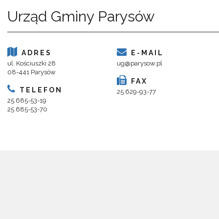
Urząd Gminy Parysów
ADRES
E-MAIL
ul. Kościuszki 28
ug@parysow.pl
08-441 Parysów
FAX
TELEFON
25 629-93-77
25 685-53-19
25 685-53-70
Copyright 2018@ Urząd Gminy Parysów