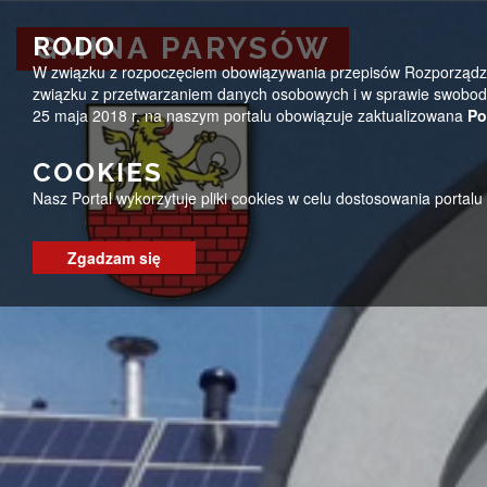
Przejdź do menu
Przejdź do stopki strony
Przejdź do głównej treści strony
ug@parysow.pl
25 685-53-19
Pon - Pt 7:00 - 15:0
RODO
GMINA PARYSÓW
W związku z rozpoczęciem obowiązywania przepisów Rozporządzeni
GMINA PARYSÓW
związku z przetwarzaniem danych osobowych i w sprawie swobodn
25 maja 2018 r. na naszym portalu obowiązuje zaktualizowana
Po
COOKIES
Nasz Portal wykorzytuje pliki cookies w celu dostosowania portal
Zgadzam się