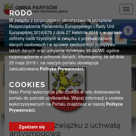
Przejdź do menu
Przejdź do stopki strony
Przejdź do głównej treści strony
GMINA PARYSÓW
Togg
RODO
Oficjalny serwis internetowy gminy
navig
W związku z rozpoczęciem obowiązywania przepisów
Otwórz 
Rozporządzenia Parlamentu Europejskiego i Rady Unii
Europejskiej 2016/679 z dnia 27 kwietnia 2016 r. w sprawie
BEZ KATEGORII
ochrony osób fizycznych w związku z przetwarzaniem
danych osobowych i w sprawie swobodnego przepływu
takich danych oraz uchylenia dyrektywy 95/46/WE ogólne
rozporządzenie o ochronie danych, informujemy, że od dnia
25 maja 2018 r. na naszym portalu obowiązuje
zaktualizowana
Polityka Prywatności.
COOKIES
Nasz Portal wykorzytuje pliki cookies w celu dostosowania
portalu do potrzeb użytkownika. Więcej informacji o cookies
wykorzystywanych na Portalu znajdziesz w naszej
Polityce
Prywatności.
Spotkanie w związku z uchwałą
Zgadzam się
antysmogową