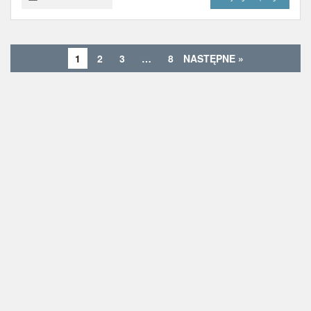
1
2
3
…
8
NASTĘPNE »