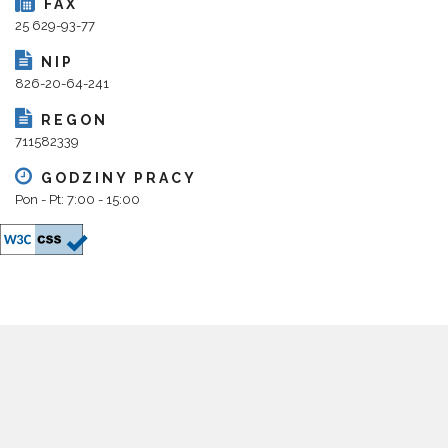
FAX
25 629-93-77
NIP
826-20-64-241
REGON
711582339
GODZINY PRACY
Pon - Pt: 7:00 - 15:00
Copyright 2018@ Urząd Gminy Parysów