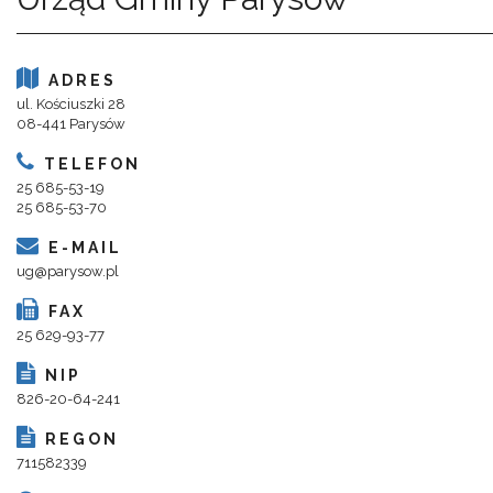
ADRES
ul. Kościuszki 28
08-441 Parysów
TELEFON
25 685-53-19
25 685-53-70
E-MAIL
ug@parysow.pl
FAX
25 629-93-77
NIP
826-20-64-241
REGON
711582339