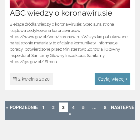
ABC wiedzy o koronawirusie
Bieżące źródła wiedzy o koronawirusie: Specjalna strona
rządowa dedykowana koronawirusowi
https://www.gov.pl/web/koronawirus Wszystkie publikowane
na tej stronie materiały to oficjalne komunikaty, informacje,
porady potwierdzone przez Ministerstwo Zdrowia i Główny
Inspektorat Sanitarny Główny Inspektorat Sanitarny
https://gis.gov.pl/ Strona...
2 kwietnia 2020
Czytaj więcej
« POPRZEDNIE
1
2
3
4
5
…
8
NASTĘPNE
»