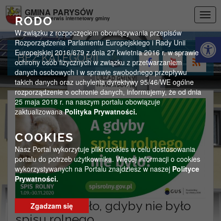
Przejdź do menu
Przejdź do stopki strony
Przejdź do głównej treści strony
GMINA PARYSÓW
Togg
RODO
Oficjalny serwis internetowy gminy
navig
W związku z rozpoczęciem obowiązywania przepisów
Otwórz 
Rozporządzenia Parlamentu Europejskiego i Rady Unii
Europejskiej 2016/679 z dnia 27 kwietnia 2016 r. w sprawie
BEZ KATEGORII
ochrony osób fizycznych w związku z przetwarzaniem
danych osobowych i w sprawie swobodnego przepływu
takich danych oraz uchylenia dyrektywy 95/46/WE ogólne
rozporządzenie o ochronie danych, informujemy, że od dnia
25 maja 2018 r. na naszym portalu obowiązuje
zaktualizowana
Polityka Prywatności.
COOKIES
Nasz Portal wykorzytuje pliki cookies w celu dostosowania
portalu do potrzeb użytkownika. Więcej informacji o cookies
wykorzystywanych na Portalu znajdziesz w naszej
Polityce
Prywatności.
Co by się stało, gdyby nie było
Zgadzam się
spisu rolnego…