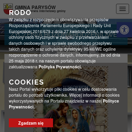
Przejdź do menu
Przejdź do stopki strony
Przejdź do głównej treści strony
GMINA PARYSÓW
Togg
RODO
Oficjalny serwis internetowy gminy
navig
W związku z rozpoczęciem obowiązywania przepisów
Otwórz 
Rozporządzenia Parlamentu Europejskiego i Rady Unii
Europejskiej 2016/679 z dnia 27 kwietnia 2016 r. w sprawie
ŻYCZENIA BOŻONARODZENIOWE
ochrony osób fizycznych w związku z przetwarzaniem
danych osobowych i w sprawie swobodnego przepływu
takich danych oraz uchylenia dyrektywy 95/46/WE ogólne
rozporządzenie o ochronie danych, informujemy, że od dnia
25 maja 2018 r. na naszym portalu obowiązuje
zaktualizowana
Polityka Prywatności.
COOKIES
Nasz Portal wykorzytuje pliki cookies w celu dostosowania
portalu do potrzeb użytkownika. Więcej informacji o cookies
wykorzystywanych na Portalu znajdziesz w naszej
Polityce
Prywatności.
Zgadzam się