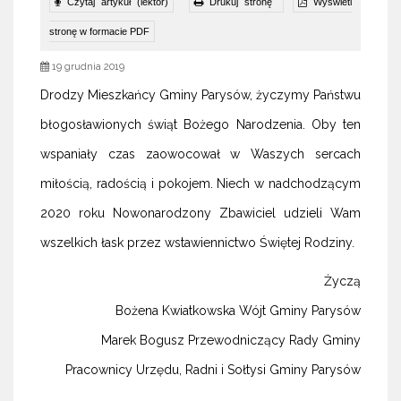
Czytaj artykuł (lektor)
Drukuj stronę
Wyświetl
stronę w formacie PDF
19 grudnia 2019
Drodzy Mieszkańcy Gminy Parysów, życzymy Państwu
błogosławionych świąt Bożego Narodzenia. Oby ten
wspaniały czas zaowocował w Waszych sercach
miłością, radością i pokojem. Niech w nadchodzącym
2020 roku Nowonarodzony Zbawiciel udzieli Wam
wszelkich łask przez wstawiennictwo Świętej Rodziny.
Życzą
Bożena Kwiatkowska Wójt Gminy Parysów
Marek Bogusz Przewodniczący Rady Gminy
Pracownicy Urzędu, Radni i Sołtysi Gminy Parysów