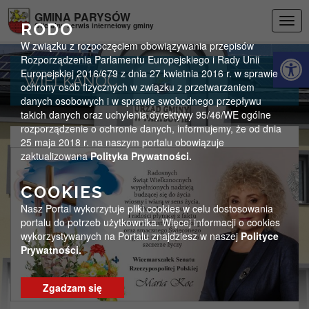
Przejdź do menu
Przejdź do stopki strony
Przejdź do głównej treści strony
GMINA PARYSÓW
Togg
RODO
Oficjalny serwis internetowy gminy
navig
W związku z rozpoczęciem obowiązywania przepisów
Otwórz 
Rozporządzenia Parlamentu Europejskiego i Rady Unii
Europejskiej 2016/679 z dnia 27 kwietnia 2016 r. w sprawie
WIELKANOC
ochrony osób fizycznych w związku z przetwarzaniem
danych osobowych i w sprawie swobodnego przepływu
takich danych oraz uchylenia dyrektywy 95/46/WE ogólne
rozporządzenie o ochronie danych, informujemy, że od dnia
25 maja 2018 r. na naszym portalu obowiązuje
zaktualizowana
Polityka Prywatności.
COOKIES
Nasz Portal wykorzytuje pliki cookies w celu dostosowania
portalu do potrzeb użytkownika. Więcej informacji o cookies
wykorzystywanych na Portalu znajdziesz w naszej
Polityce
Prywatności.
Zgadzam się