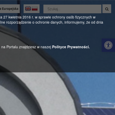
Wyszukaj
w
Oficjalny serwis Gminy Parysów
serwisie
 27 kwietnia 2016 r. w sprawie ochrony osób fizycznych w
ne rozporządzenie o ochronie danych, informujemy, że od dnia
ul. Kościuszki 28, 08-441 Parysów, mazowieckie
Otwórz 
h na Portalu znajdziesz w naszej
Polityce Prywatności.