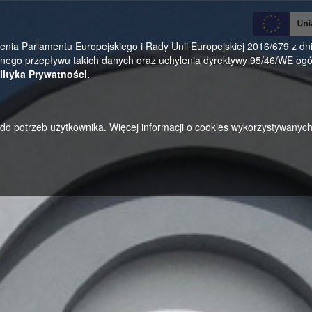
0
a Parlamentu Europejskiego i Rady Unii Europejskiej 2016/679 z dnia
ego przepływu takich danych oraz uchylenia dyrektywy 95/46/WE ogól
lityka Prywatności.
u do potrzeb użytkownika. Więcej informacji o cookies wykorzystywanyc