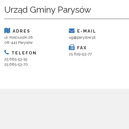
Urząd Gminy Parysów
ADRES
E-MAIL
ul. Kościuszki 28
ug@parysow.pl
08-441 Parysów
FAX
TELEFON
25 629-93-77
25 685-53-19
25 685-53-70
Copyright 2018@ Urząd Gminy Parysów