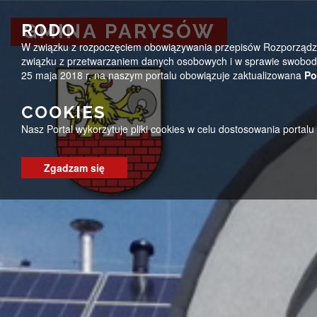
Przejdź do menu
Przejdź do stopki strony
Przejdź do głównej treści strony
ug@parysow.pl
25 685-53-19
Pon - Pt 7:00 - 15:0
RODO
GMINA PARYSÓW
W związku z rozpoczęciem obowiązywania przepisów Rozporządzeni
GMINA PARYSÓW
związku z przetwarzaniem danych osobowych i w sprawie swobodn
25 maja 2018 r. na naszym portalu obowiązuje zaktualizowana
Po
COOKIES
Nasz Portal wykorzytuje pliki cookies w celu dostosowania portal
Zgadzam się