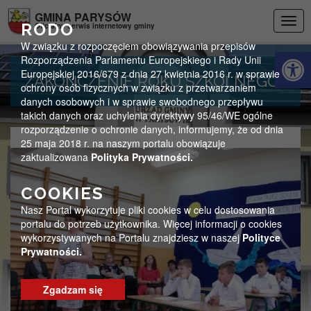
Przejdź do menu
Przejdź do stopki strony
Przejdź do głównej treści strony
GMINA PARYSÓW
Togg
RODO
Oficjalny serwis internetowy gminy
navig
W związku z rozpoczęciem obowiązywania przepisów
Otwórz 
Rozporządzenia Parlamentu Europejskiego i Rady Unii
Europejskiej 2016/679 z dnia 27 kwietnia 2016 r. w sprawie
ZAKOŃCZENIE ROKU SZKOLNEGO
ochrony osób fizycznych w związku z przetwarzaniem
danych osobowych i w sprawie swobodnego przepływu
takich danych oraz uchylenia dyrektywy 95/46/WE ogólne
rozporządzenie o ochronie danych, informujemy, że od dnia
25 maja 2018 r. na naszym portalu obowiązuje
zaktualizowana
Polityka Prywatności.
COOKIES
Nasz Portal wykorzytuje pliki cookies w celu dostosowania
portalu do potrzeb użytkownika. Więcej informacji o cookies
wykorzystywanych na Portalu znajdziesz w naszej
Polityce
Prywatności.
Zgadzam się