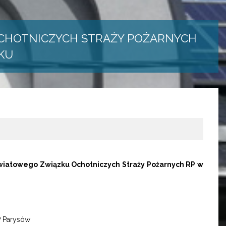
OCHOTNICZYCH STRAŻY POŻARNYCH
OKU
owiatowego Związku Ochotniczych Straży Pożarnych RP w
wie, OSP Parysów