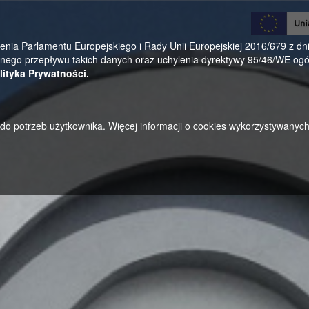
0
a Parlamentu Europejskiego i Rady Unii Europejskiej 2016/679 z dnia
ego przepływu takich danych oraz uchylenia dyrektywy 95/46/WE ogól
lityka Prywatności.
u do potrzeb użytkownika. Więcej informacji o cookies wykorzystywanyc