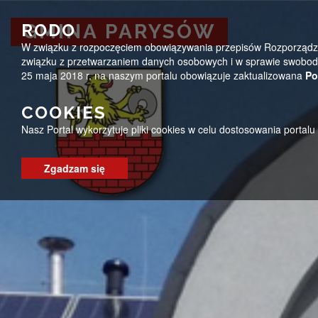
Przejdź do menu
Przejdź do stopki strony
Przejdź do głównej treści strony
ug@parysow.pl
25 685-53-19
Pon - Pt 7:00 - 15:0
RODO
GMINA PARYSÓW
W związku z rozpoczęciem obowiązywania przepisów Rozporządzeni
GMINA PARYSÓW
związku z przetwarzaniem danych osobowych i w sprawie swobodn
25 maja 2018 r. na naszym portalu obowiązuje zaktualizowana
Po
COOKIES
Nasz Portal wykorzytuje pliki cookies w celu dostosowania portal
Zgadzam się