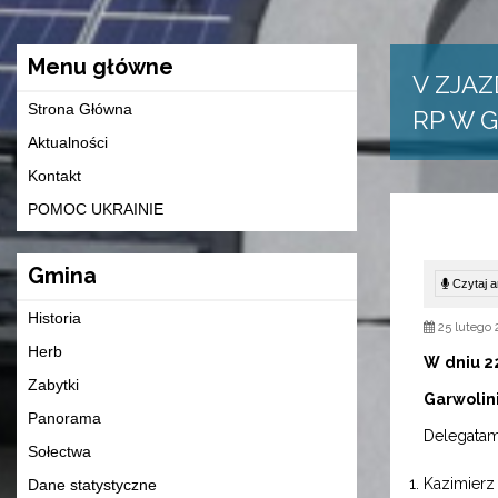
Menu główne
V ZJA
Strona Główna
RP W G
Aktualności
Kontakt
POMOC UKRAINIE
Gmina
Czytaj ar
Historia
25 lutego 
Herb
W dniu 2
Zabytki
Garwolin
Panorama
Delegatam
Sołectwa
Kazimier
Dane statystyczne