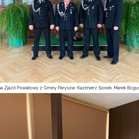
na Zjazd Powiatowy z Gminy Parysów: Kazimierz Sionek, Marek Bogu