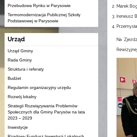
Przebudowa Rynku w Parysowie
Marek Bo
Termomodernizacja Publicznej Szkoły
Ireneusz 
Podstawowej w Parysowie
Przemysła
Urząd
Na Zjeźdz
Rewizyjnej
Urząd Gminy
Rada Gminy
Struktura i referaty
Budżet
Regulamin organizacyjny urzędu
Rozwój lokalny
Strategii Rozwiązywania Problemów
Społecznych dla Gminy Parysów na lata
2023 – 2029
Inwestycje
Rządowy Fundusz Inwestycji Lokalnych