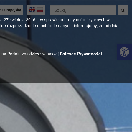
Wyszukaj
w
Oficjalny serwis Gminy Parysów
serwisie
 27 kwietnia 2016 r. w sprawie ochrony osób fizycznych w
ne rozporządzenie o ochronie danych, informujemy, że od dnia
ul. Kościuszki 28, 08-441 Parysów, mazowieckie
Otwórz 
h na Portalu znajdziesz w naszej
Polityce Prywatności.