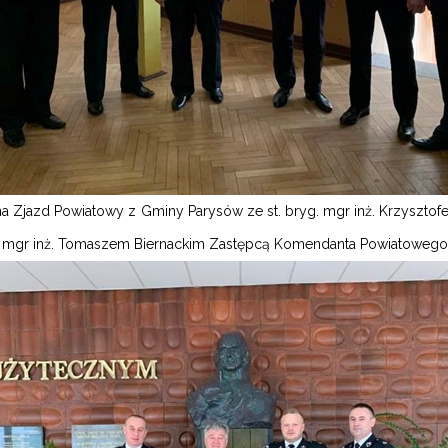
na Zjazd Powiatowy z Gminy Parysów ze st. bryg. mgr inż. Krzys
g. mgr inż. Tomaszem Biernackim Zastępcą Komendanta Powiatowego