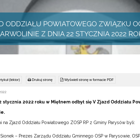
ZD ODDZIAŁU POWIATOWEGO ZWIĄZKU 
ARWOLINIE Z DNIA 22 STYCZNIA 2022 R
tykuł (lektor)
Drukuj stronę
Wyświetl stronę w formacie PDF
2022
2 stycznia 2022 roku w Miętnem odbył się V Zjazd Oddziału P
ie.
i na Zjazd Oddziału Powiatowego ZOSP RP z Gminy Parysów byli:
z Sionek – Prezes Zarządu Oddziału Gminnego OSP w Paryso