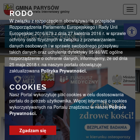
Przejdź do menu
Przejdź do stopki strony
Przejdź do głównej treści strony
GMINA PARYSÓW
Togg
RODO
Oficjalny serwis internetowy gminy
navig
W związku z rozpoczęciem obowiązywania przepisów
Otwórz 
Rozporządzenia Parlamentu Europejskiego i Rady Unii
Europejskiej 2016/679 z dnia 27 kwietnia 2016 r. w sprawie
UWAGA MIESZKAŃCY!
ochrony osób fizycznych w związku z przetwarzaniem
danych osobowych i w sprawie swobodnego przepływu
takich danych oraz uchylenia dyrektywy 95/46/WE ogólne
rozporządzenie o ochronie danych, informujemy, że od dnia
25 maja 2018 r. na naszym portalu obowiązuje
zaktualizowana
Polityka Prywatności.
COOKIES
Nasz Portal wykorzytuje pliki cookies w celu dostosowania
portalu do potrzeb użytkownika. Więcej informacji o cookies
wykorzystywanych na Portalu znajdziesz w naszej
Polityce
Prywatności.
Zgadzam się