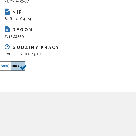
25 629-93-77
NIP
826-20-64-241
REGON
711582339
GODZINY PRACY
Pon - Pt: 7:00 - 15:00
Copyright 2018@ Urząd Gminy Parysów