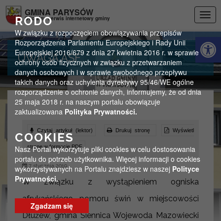
Przejdź do menu
Przejdź do stopki strony
Przejdź do głównej treści strony
GMINA PARYSÓW
Togg
RODO
Oficjalny serwis internetowy gminy
navig
W związku z rozpoczęciem obowiązywania przepisów
Otwórz 
Rozporządzenia Parlamentu Europejskiego i Rady Unii
Europejskiej 2016/679 z dnia 27 kwietnia 2016 r. w sprawie
UWAGA ASF
ochrony osób fizycznych w związku z przetwarzaniem
danych osobowych i w sprawie swobodnego przepływu
takich danych oraz uchylenia dyrektywy 95/46/WE ogólne
rozporządzenie o ochronie danych, informujemy, że od dnia
25 maja 2018 r. na naszym portalu obowiązuje
zaktualizowana
Polityka Prywatności.
Czytaj artykuł (lektor)
Drukuj stronę
Wyświetl
COOKIES
stronę w formacie PDF
Nasz Portal wykorzytuje pliki cookies w celu dostosowania
portalu do potrzeb użytkownika. Więcej informacji o cookies
7 stycznia 2019
wykorzystywanych na Portalu znajdziesz w naszej
Polityce
Prywatności.
W związku z wystąpieniem ogniska
afrykańskiego pomoru świń w miejscowości
Zgadzam się
Dłużew, gmina Siennica Wojewoda Mazowiecki