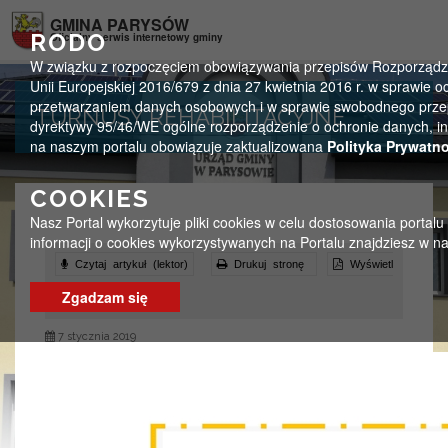
Przejdź do menu
Przejdź do stopki strony
Przejdź do głównej treści strony
GMINA PARYSÓW
RODO
Oficjalny serwis internetowy gminy
W związku z rozpoczęciem obowiązywania przepisów Rozporządze
Unii Europejskiej 2016/679 z dnia 27 kwietnia 2016 r. w sprawie 
przetwarzaniem danych osobowych i w sprawie swobodnego przep
TURNUSY REHABILITACYJNE
dyrektywy 95/46/WE ogólne rozporządzenie o ochronie danych, in
na naszym portalu obowiązuje zaktualizowana
Polityka Prywatno
COOKIES
Nasz Portal wykorzytuje pliki cookies w celu dostosowania portalu
informacji o cookies wykorzystywanych na Portalu znajdziesz w n
Czytaj artykuł (lektor)
Drukuj stronę
Wyświetl
Zgadzam się
stronę w formacie PDF
7 stycznia 2019