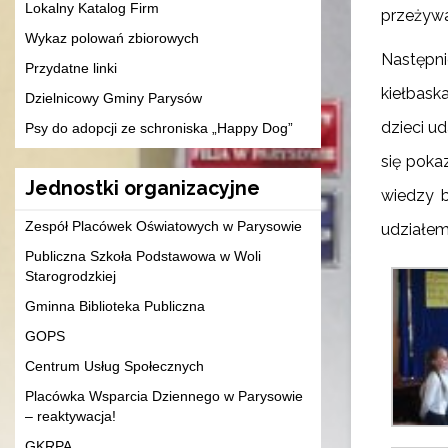
Lokalny Katalog Firm
przeżywał
Wykaz polowań zbiorowych
Następn
Przydatne linki
kiełbask
Dzielnicowy Gminy Parysów
dzieci u
Psy do adopcji ze schroniska „Happy Dog”
się poka
Jednostki organizacyjne
wiedzy b
Zespół Placówek Oświatowych w Parysowie
udziałem
Publiczna Szkoła Podstawowa w Woli
Starogrodzkiej
Gminna Biblioteka Publiczna
GOPS
Centrum Usług Społecznych
Placówka Wsparcia Dziennego w Parysowie
– reaktywacja!
GKRPA