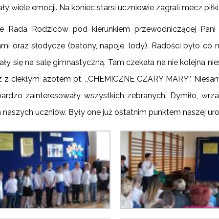
y wiele emocji. Na koniec starsi uczniowie zagrali mecz piłki
ie Rada Rodziców pod kierunkiem przewodniczącej Pani
ami oraz słodycze (batony, napoje, lody). Radości było co n
dały się na salę gimnastyczną. Tam czekała na nie kolejna 
z z ciekłym azotem pt. ,,CHEMICZNE CZARY MARY’’. Niesa
ardzo zainteresowały wszystkich zebranych. Dymiło, wrza
 naszych uczniów. Były one już ostatnim punktem naszej uroc