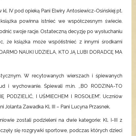
. IV pod opieką Pani Elwiry Antosiewicz-Osińskiej pt.
książka powinna istnieć we współczesnym świecie.
dnić swoje racje. Ostateczną decyzję po wysłuchaniu
c, że książka może współistnieć z innymi środkami
 CO DARMO NAUKI UDZIELA, KTO JĄ LUBI DORADCĘ MA
tystycznym. W recytowanych wierszach i śpiewanych
ud i wychowanie. Śpiewali m.in. ,,BO RODZINA-TO
PODZIELIĆ, I UŚMIECHEM I ROSOŁEM’’. Uczniów
i Jolanta Zawadka Kl. III – Pani Lucyna Przasnek.
wie zostali podzieleni na dwie kategorie: Kl. I-III z
ęły się rozgrywki sportowe, podczas których dzieci