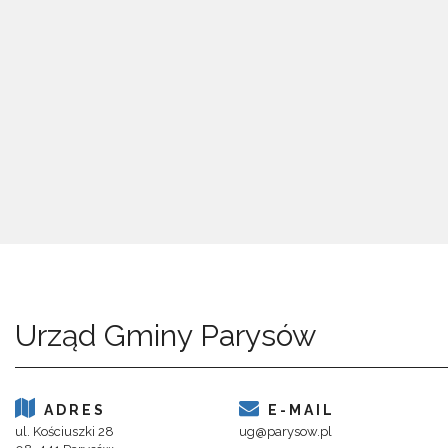
Urząd Gminy Parysów
ADRES
E-MAIL
ul. Kościuszki 28
ug@parysow.pl