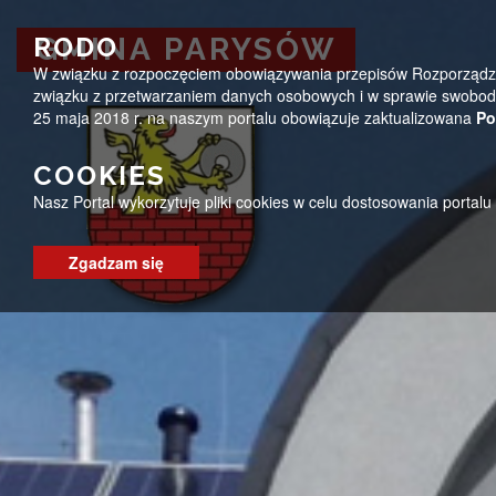
Przejdź do menu
Przejdź do stopki strony
Przejdź do głównej treści strony
ug@parysow.pl
25 685-53-19
Pon - Pt 7:00 - 15:0
RODO
GMINA PARYSÓW
W związku z rozpoczęciem obowiązywania przepisów Rozporządzeni
GMINA PARYSÓW
związku z przetwarzaniem danych osobowych i w sprawie swobodn
25 maja 2018 r. na naszym portalu obowiązuje zaktualizowana
Po
COOKIES
Nasz Portal wykorzytuje pliki cookies w celu dostosowania portal
Zgadzam się