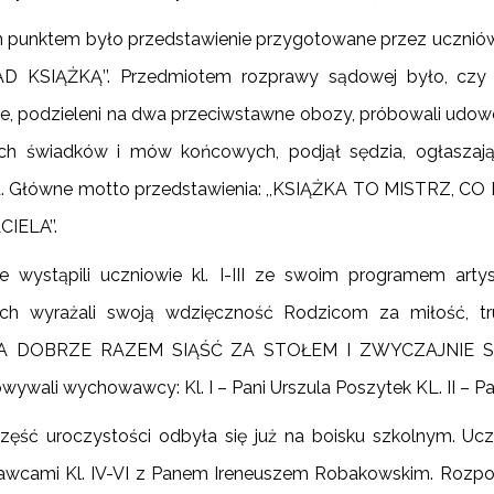
 punktem było przedstawienie przygotowane przez uczniów kl
AD KSIĄŻKĄ’’. Przedmiotem rozprawy sądowej było, czy 
e, podzieleni na dwa przeciwstawne obozy, próbowali udowo
ch świadków i mów końcowych, podjął sędzia, ogłaszają
u. Główne motto przedstawienia: ,,KSIĄŻKA TO MISTRZ,
IELA’’.
e wystąpili uczniowie kl. I-III ze swoim programem ar
ach wyrażali swoją wdzięczność Rodzicom za miłość, tr
 DOBRZE RAZEM SIĄŚĆ ZA STOŁEM I ZWYCZAJNIE SIĘ 
ywali wychowawcy: Kl. I – Pani Urszula Poszytek KL. II – Pan
zęść uroczystości odbyła się już na boisku szkolnym. Ucznio
cami Kl. IV-VI z Panem Ireneuszem Robakowskim. Rozpocz