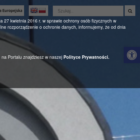
Wyszukaj
w
Oficjalny serwis Gminy Parysów
serwisie
 27 kwietnia 2016 r. w sprawie ochrony osób fizycznych w
ne rozporządzenie o ochronie danych, informujemy, że od dnia
ul. Kościuszki 28, 08-441 Parysów, mazowieckie
Otwórz 
h na Portalu znajdziesz w naszej
Polityce Prywatności.