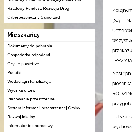
Rządowy Fundusz Rozwoju Dróg
Kolejnym
Cyberbezpieczny Samorząd
,,SĄD N
Uczniowi
Mieszkańcy
wszystki
Dokumenty do pobrania
przekaz
Gospodarka odpadami
I PRZYJAC
Czyste powietrze
Podatki
Następni
Wodociągi i kanalizacja
piosenk
Wycinka drzew
RODZINA
Planowanie przestrzenne
przygotow
System informacji przestrzennej Gminy
Dalsza c
Rozwój lokalny
Informator teleadresowy
wychowaw