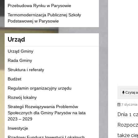
Przebudowa Rynku w Parysowie
Termomodernizacja Publicznej Szkoły
Podstawowej w Parysowie
Urząd
Urząd Gminy
Rada Gminy
Struktura i referaty
Budżet
Regulamin organizacyjny urzędu
Czytaj ar
Rozwój lokalny
7 stycznia
Strategii Rozwiązywania Problemów
Społecznych dla Gminy Parysów na lata
Dnia 1 c
2023 – 2029
Rozpoczę
Inwestycje
także ci
Rządowy Fundusz Inwestycji Lokalnych