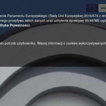
0
a Parlamentu Europejskiego i Rady Unii Europejskiej 2016/679 z dnia
ego przepływu takich danych oraz uchylenia dyrektywy 95/46/WE ogól
lityka Prywatności.
u do potrzeb użytkownika. Więcej informacji o cookies wykorzystywanyc