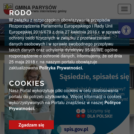
Przejdź do menu
Przejdź do stopki strony
Przejdź do głównej treści strony
GMINA PARYSÓW
Togg
RODO
Oficjalny serwis internetowy gminy
navig
W związku z rozpoczęciem obowiązywania przepisów
Otwórz 
Rozporządzenia Parlamentu Europejskiego i Rady Unii
Europejskiej 2016/679 z dnia 27 kwietnia 2016 r. w sprawie
SĄSIEDZIE, CZY JUŻ SIĘ SPISAŁEŚ?
ochrony osób fizycznych w związku z przetwarzaniem
danych osobowych i w sprawie swobodnego przepływu
takich danych oraz uchylenia dyrektywy 95/46/WE ogólne
rozporządzenie o ochronie danych, informujemy, że od dnia
25 maja 2018 r. na naszym portalu obowiązuje
zaktualizowana
Polityka Prywatności.
COOKIES
Nasz Portal wykorzytuje pliki cookies w celu dostosowania
portalu do potrzeb użytkownika. Więcej informacji o cookies
wykorzystywanych na Portalu znajdziesz w naszej
Polityce
Prywatności.
Zgadzam się