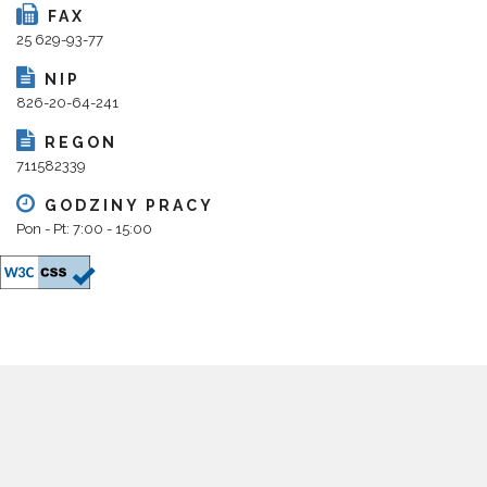
FAX
25 629-93-77
NIP
826-20-64-241
REGON
711582339
GODZINY PRACY
Pon - Pt: 7:00 - 15:00
Copyright 2018@ Urząd Gminy Parysów