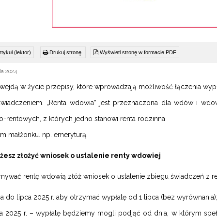
tykuł (lektor)
Drukuj stronę
Wyświetl stronę w formacie PDF
da 2024
 wejdą w życie przepisy, które wprowadzają możliwość łączenia wypł
świadczeniem. „Renta wdowia” jest przeznaczona dla wdów i wdo
o-rentowych, z których jedno stanowi renta rodzinna
m małżonku. np. emeryturą.
żesz złożyć wniosek o ustalenie renty wdowiej
mywać rentę wdowią złóż wniosek o ustalenie zbiegu świadczeń z r
a do lipca 2025 r. aby otrzymać wypłatę od 1 lipca (bez wyrównania)
ca 2025 r. – wypłatę będziemy mogli podjąć od dnia, w którym spełn