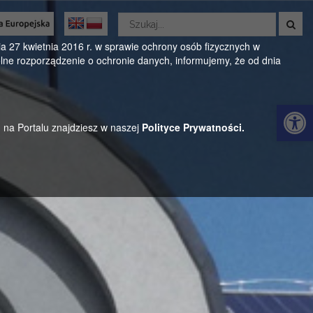
Wyszukaj
w
Oficjalny serwis Gminy Parysów
serwisie
 27 kwietnia 2016 r. w sprawie ochrony osób fizycznych w
ne rozporządzenie o ochronie danych, informujemy, że od dnia
ul. Kościuszki 28, 08-441 Parysów, mazowieckie
Otwórz 
h na Portalu znajdziesz w naszej
Polityce Prywatności.