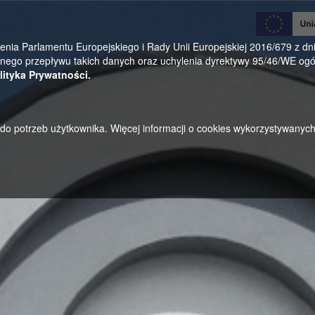
0
a Parlamentu Europejskiego i Rady Unii Europejskiej 2016/679 z dnia
ego przepływu takich danych oraz uchylenia dyrektywy 95/46/WE ogól
lityka Prywatności.
u do potrzeb użytkownika. Więcej informacji o cookies wykorzystywanyc