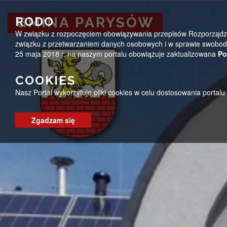
Przejdź do menu
Przejdź do stopki strony
Przejdź do głównej treści strony
ug@parysow.pl
25 685-53-19
Pon - Pt 7:00 - 15:0
RODO
GMINA PARYSÓW
W związku z rozpoczęciem obowiązywania przepisów Rozporządzeni
GMINA PARYSÓW
związku z przetwarzaniem danych osobowych i w sprawie swobodn
25 maja 2018 r. na naszym portalu obowiązuje zaktualizowana
Po
COOKIES
Nasz Portal wykorzytuje pliki cookies w celu dostosowania portal
Zgadzam się