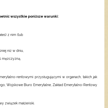
pełnić wszystkie poniższe warunki:
łeś) z nim (lub
iej niż w dniu,
teś mężczyzną,
merytalno-rentowymi przysługującymi w organach, takich jak
go, Wojskowe Biuro Emerytalne, Zakład Emerytalno-Rentowy
owy związek małżeński.