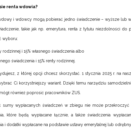
esie renta wdowia?
dowy i wdowcy mogą pobierać jedno świadczenie – wyższe lub wy
iadczenie, takie jak np. emerytura, renta z tytułu niezdolności d
ć wyboru:
y rodzinnej i 15% własnego świadczenia albo
nego świadczenia i 15% renty rodzinnej.
ujesz, z której opcji chcesz skorzystać. 1 stycznia 2025 r. na nasz
brać Ci korzystniejszy wariant. Dzięki temu narzędziu samodzie
mógł również poprosić pracowników ZUS.
sumy wypłacanych świadczeń w zbiegu nie może przekroczyć trzy
ia, które będą wypłacane łącznie, a także świadczenia wypłacan
ia i dodatki wypłacane na podstawie ustawy emerytalnej lub odrębn