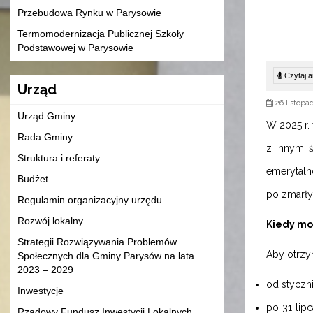
Przebudowa Rynku w Parysowie
Termomodernizacja Publicznej Szkoły
Podstawowej w Parysowie
Czytaj ar
Urząd
26 listopa
Urząd Gminy
W 2025 r.
Rada Gminy
z innym 
Struktura i referaty
emerytaln
Budżet
po zmarły
Regulamin organizacyjny urzędu
Rozwój lokalny
Kiedy mo
Strategii Rozwiązywania Problemów
Aby otrzy
Społecznych dla Gminy Parysów na lata
2023 – 2029
od styczni
Inwestycje
po 31 lip
Rządowy Fundusz Inwestycji Lokalnych