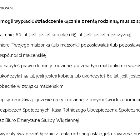
niosek.
ogli wypłacić świadczenie łącznie z rentą rodzinną, musisz s
mniej 60 lat (jeśli jesteś kobietą) i 65 lat (jeśli jesteś mężczyzną),
mierci Twojego małżonka (lub małżonki) pozostawałaś (lub pozostawa
wspólności małżeńskiej,
ub nabyłeś prawo do renty rodzinnej po zmarłym małżonku nie wcześn
kończyłaś 55 lat, jeśli jesteś kobietą lub ukończyłeś 60 lat, jeśli jes
ś obecnie w związku małżeńskim.
pisy umożliwią łączenie renty rodzinnej z innymi świadczeniami e
ezpieczeń Społecznych, Kasa Rolniczego Ubezpieczenia Społeczne
z Biuro Emerytalne Służby Więziennej.
wypłaty świadczeń łącznie z rentą rodzinną ustaje, jeśli zawrzesz n