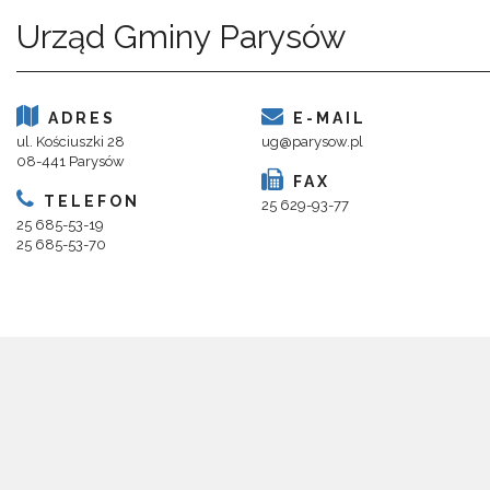
Urząd Gminy Parysów
ADRES
E-MAIL
ul. Kościuszki 28
ug@parysow.pl
08-441 Parysów
FAX
TELEFON
25 629-93-77
25 685-53-19
25 685-53-70
Copyright 2018@ Urząd Gminy Parysów