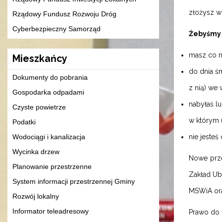
złożysz w
Rządowy Fundusz Rozwoju Dróg
Cyberbezpieczny Samorząd
Żebyśmy m
masz co naj
Mieszkańcy
do dnia ś
Dokumenty do pobrania
z nią) we 
Gospodarka odpadami
nabyłaś l
Czyste powietrze
w którym u
Podatki
Wodociągi i kanalizacja
nie jeste
Wycinka drzew
Nowe prze
Planowanie przestrzenne
Zakład Ub
System informacji przestrzennej Gminy
MSWiA ora
Rozwój lokalny
Informator teleadresowy
Prawo do 