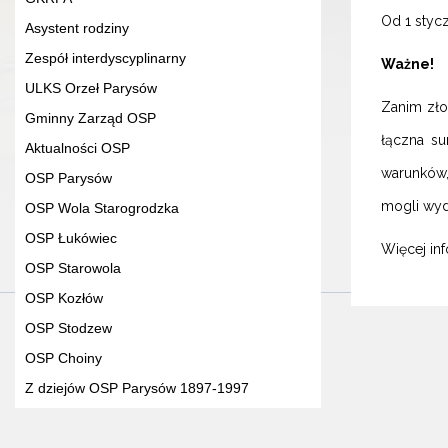
Od 1 stycz
Asystent rodziny
Zespół interdyscyplinarny
Ważne!
ULKS Orzeł Parysów
Zanim zło
Gminny Zarząd OSP
łączna su
Aktualności OSP
warunków,
OSP Parysów
mogli wyd
OSP Wola Starogrodzka
OSP Łukówiec
Więcej in
OSP Starowola
OSP Kozłów
OSP Stodzew
OSP Choiny
Z dziejów OSP Parysów 1897-1997