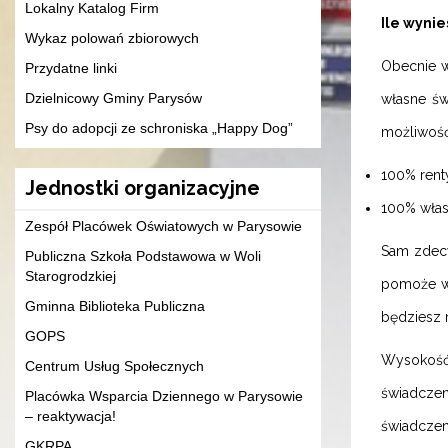
Lokalny Katalog Firm
Ile wyni
Wykaz polowań zbiorowych
Obecnie w
Przydatne linki
Dzielnicowy Gminy Parysów
własne św
Psy do adopcji ze schroniska „Happy Dog”
możliwoś
100% rent
Jednostki organizacyjne
100% włas
Zespół Placówek Oświatowych w Parysowie
Sam zdecyd
Publiczna Szkoła Podstawowa w Woli
Starogrodzkiej
pomoże wy
Gminna Biblioteka Publiczna
będziesz 
GOPS
Wysokość 
Centrum Usług Społecznych
świadczen
Placówka Wsparcia Dziennego w Parysowie
– reaktywacja!
świadczen
GKRPA