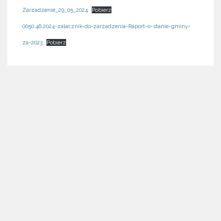
Zarzadzenie_29_05_2024
Pobierz
0050.46.2024-zalacznik-do-zarzadzenia-Raport-o-stanie-gminy-
za-2023
Pobierz