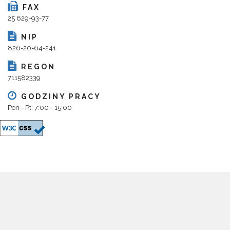
FAX
25 629-93-77
NIP
826-20-64-241
REGON
711582339
GODZINY PRACY
Pon - Pt: 7:00 - 15:00
Copyright 2018@ Urząd Gminy Parysów