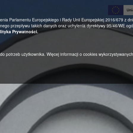
0
a Parlamentu Europejskiego i Rady Unii Europejskiej 2016/679 z dnia
ego przepływu takich danych oraz uchylenia dyrektywy 95/46/WE ogól
lityka Prywatności.
u do potrzeb użytkownika. Więcej informacji o cookies wykorzystywanyc