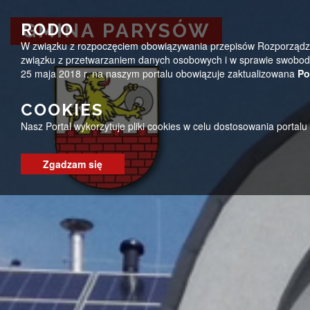
Przejdź do menu
Przejdź do stopki strony
Przejdź do głównej treści strony
ug@parysow.pl
25 685-53-19
Pon - Pt 7:00 - 15:0
RODO
GMINA PARYSÓW
W związku z rozpoczęciem obowiązywania przepisów Rozporządzeni
GMINA PARYSÓW
związku z przetwarzaniem danych osobowych i w sprawie swobodn
25 maja 2018 r. na naszym portalu obowiązuje zaktualizowana
Po
COOKIES
Nasz Portal wykorzytuje pliki cookies w celu dostosowania portal
Zgadzam się