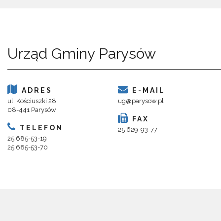
Urząd Gminy Parysów
ADRES
E-MAIL
ul. Kościuszki 28
ug@parysow.pl
08-441 Parysów
FAX
TELEFON
25 629-93-77
25 685-53-19
25 685-53-70
Copyright 2018@ Urząd Gminy Parysów