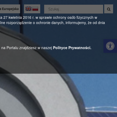
Wyszukaj
w
Oficjalny serwis Gminy Parysów
serwisie
 27 kwietnia 2016 r. w sprawie ochrony osób fizycznych w
ne rozporządzenie o ochronie danych, informujemy, że od dnia
ul. Kościuszki 28, 08-441 Parysów, mazowieckie
Otwórz 
h na Portalu znajdziesz w naszej
Polityce Prywatności.