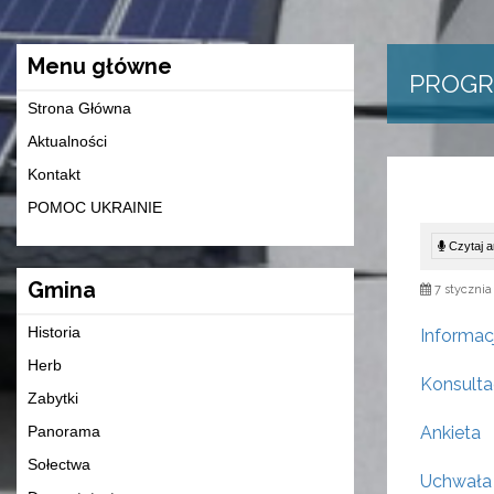
Menu główne
PROGR
Strona Główna
Aktualności
Kontakt
POMOC UKRAINIE
Czytaj ar
Gmina
7 stycznia
Historia
Informac
Herb
Konsulta
Zabytki
Panorama
Ankieta
Sołectwa
Uchwała 