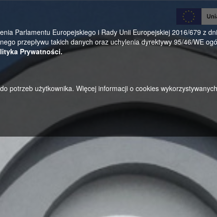
0
a Parlamentu Europejskiego i Rady Unii Europejskiej 2016/679 z dnia
ego przepływu takich danych oraz uchylenia dyrektywy 95/46/WE ogól
lityka Prywatności.
u do potrzeb użytkownika. Więcej informacji o cookies wykorzystywanyc