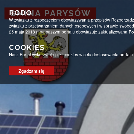
Przejdź do menu
Przejdź do stopki strony
Przejdź do głównej treści strony
ug@parysow.pl
25 685-53-19
Pon - Pt 7:00 - 15:0
RODO
GMINA PARYSÓW
W związku z rozpoczęciem obowiązywania przepisów Rozporządzeni
GMINA PARYSÓW
związku z przetwarzaniem danych osobowych i w sprawie swobodn
25 maja 2018 r. na naszym portalu obowiązuje zaktualizowana
Po
COOKIES
Nasz Portal wykorzytuje pliki cookies w celu dostosowania portal
Zgadzam się