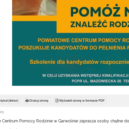
tykuł (lektor)
Drukuj stronę
Wyświetl stronę w formacie PDF
025
 Centrum Pomocy Rodzinie w Garwolinie zaprasza osoby chętne do p