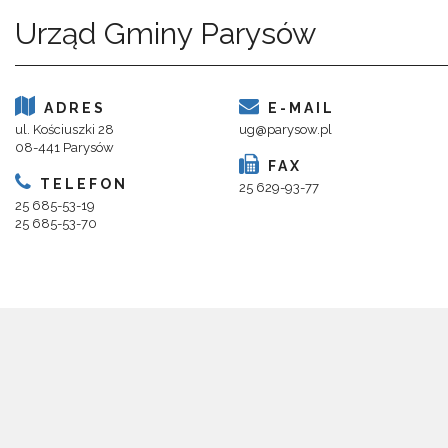
Urząd Gminy Parysów
ADRES
E-MAIL
ul. Kościuszki 28
ug@parysow.pl
08-441 Parysów
FAX
TELEFON
25 629-93-77
25 685-53-19
25 685-53-70
Copyright 2018@ Urząd Gminy Parysów