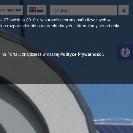
Wyszukaj
w
Oficjalny serwis Gminy Parysów
serwisie
 27 kwietnia 2016 r. w sprawie ochrony osób fizycznych w
ne rozporządzenie o ochronie danych, informujemy, że od dnia
ul. Kościuszki 28, 08-441 Parysów, mazowieckie
Otwórz 
h na Portalu znajdziesz w naszej
Polityce Prywatności.