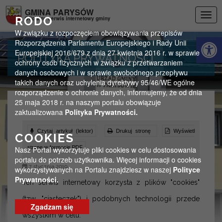
Przejdź do menu
Przejdź do stopki strony
Przejdź do głównej treści strony
GMINA PARYSÓW
Togg
RODO
Oficjalny serwis internetowy gminy
navig
W związku z rozpoczęciem obowiązywania przepisów
Otwórz 
Rozporządzenia Parlamentu Europejskiego i Rady Unii
Europejskiej 2016/679 z dnia 27 kwietnia 2016 r. w sprawie
POLITYKA PRYWATNOŚCI
ochrony osób fizycznych w związku z przetwarzaniem
danych osobowych i w sprawie swobodnego przepływu
takich danych oraz uchylenia dyrektywy 95/46/WE ogólne
rozporządzenie o ochronie danych, informujemy, że od dnia
25 maja 2018 r. na naszym portalu obowiązuje
zaktualizowana
Polityka Prywatności.
Czytaj artykuł (lektor)
Drukuj stronę
Wyświetl
COOKIES
stronę w formacie PDF
Nasz Portal wykorzytuje pliki cookies w celu dostosowania
portalu do potrzeb użytkownika. Więcej informacji o cookies
7 stycznia 2019
wykorzystywanych na Portalu znajdziesz w naszej
Polityce
Prywatności.
Ten serwis internetowy korzysta z plików "cookies"
(tzw. "ciasteczek") i podobnych technologii przede
Zgadzam się
wszystkim w celu: