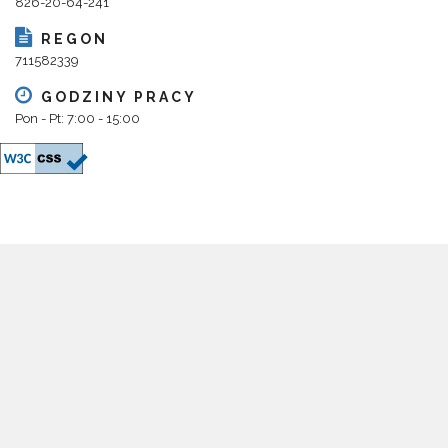
826-20-64-241
REGON
711582339
GODZINY PRACY
Pon - Pt: 7:00 - 15:00
Copyright 2018@ Urząd Gminy Parysów