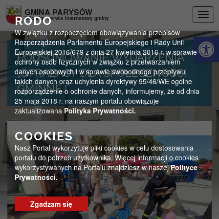
Przejdź do menu
Przejdź do stopki strony
Przejdź do głównej treści strony
GMINA PARYSÓW
Togg
RODO
Oficjalny serwis internetowy gminy
navig
W związku z rozpoczęciem obowiązywania przepisów
Otwórz 
Rozporządzenia Parlamentu Europejskiego i Rady Unii
Europejskiej 2016/679 z dnia 27 kwietnia 2016 r. w sprawie
PODSUMOWANIE WYDARZENIA
ochrony osób fizycznych w związku z przetwarzaniem
danych osobowych i w sprawie swobodnego przepływu
„STRAŻACY DLA SPOŁECZNOŚCI
takich danych oraz uchylenia dyrektywy 95/46/WE ogólne
GMINNEJ”
rozporządzenie o ochronie danych, informujemy, że od dnia
25 maja 2018 r. na naszym portalu obowiązuje
zaktualizowana
Polityka Prywatności.
COOKIES
Nasz Portal wykorzytuje pliki cookies w celu dostosowania
portalu do potrzeb użytkownika. Więcej informacji o cookies
wykorzystywanych na Portalu znajdziesz w naszej
Polityce
Prywatności.
Zgadzam się