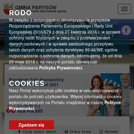
Przejdź do menu
Przejdź do stopki strony
Przejdź do głównej treści strony
GMINA PARYSÓW
Togg
RODO
Oficjalny serwis internetowy gminy
navig
W związku z rozpoczęciem obowiązywania przepisów
Otwórz 
Rozporządzenia Parlamentu Europejskiego i Rady Unii
Europejskiej 2016/679 z dnia 27 kwietnia 2016 r. w sprawie
NARODOWY SPIS POWSZECHNY
ochrony osób fizycznych w związku z przetwarzaniem
danych osobowych i w sprawie swobodnego przepływu
2021
takich danych oraz uchylenia dyrektywy 95/46/WE ogólne
rozporządzenie o ochronie danych, informujemy, że od dnia
25 maja 2018 r. na naszym portalu obowiązuje
zaktualizowana
Polityka Prywatności.
COOKIES
Nasz Portal wykorzytuje pliki cookies w celu dostosowania
portalu do potrzeb użytkownika. Więcej informacji o cookies
wykorzystywanych na Portalu znajdziesz w naszej
Polityce
Prywatności.
Zgadzam się
Czytaj artykuł (lektor)
Drukuj stronę
Wyświetl