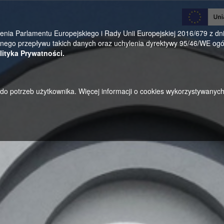
0
a Parlamentu Europejskiego i Rady Unii Europejskiej 2016/679 z dnia
ego przepływu takich danych oraz uchylenia dyrektywy 95/46/WE ogól
lityka Prywatności.
u do potrzeb użytkownika. Więcej informacji o cookies wykorzystywanyc