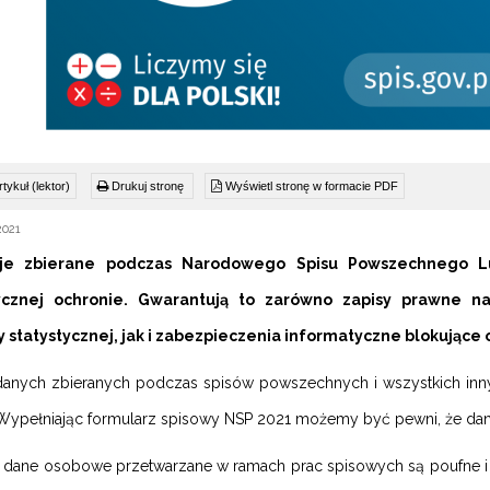
tykuł (lektor)
Drukuj stronę
Wyświetl stronę w formacie PDF
2021
cje zbierane podczas Narodowego Spisu Powszechnego Lu
ycznej ochronie. Gwarantują to zarówno zapisy prawne n
y statystycznej, jak i zabezpieczenia informatyczne blokują
anych zbieranych podczas spisów powszechnych i wszystkich innyc
. Wypełniając formularz spisowy NSP 2021 możemy być pewni, że da
 dane osobowe przetwarzane w ramach prac spisowych są poufne i 