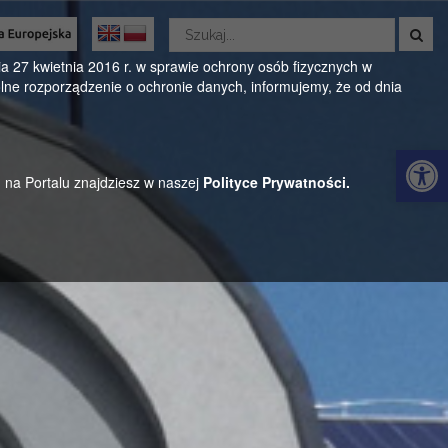
Wyszukaj
w
Oficjalny serwis Gminy Parysów
serwisie
 27 kwietnia 2016 r. w sprawie ochrony osób fizycznych w
ne rozporządzenie o ochronie danych, informujemy, że od dnia
ul. Kościuszki 28, 08-441 Parysów, mazowieckie
Otwórz 
h na Portalu znajdziesz w naszej
Polityce Prywatności.