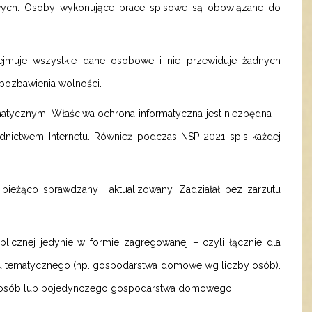
owych. Osoby wykonujące prace spisowe są obowiązane do
obejmuje wszystkie dane osobowe i nie przewiduje żadnych
y pozbawienia wolności.
tycznym. Właściwa ochrona informatyczna jest niezbędna –
dnictwem Internetu. Również podczas NSP 2021 spis każdej
 bieżąco sprawdzany i aktualizowany. Zadziałał bez zarzutu
icznej jedynie w formie zagregowanej – czyli łącznie dla
esu tematycznego (np. gospodarstwa domowe wg liczby osób).
 osób lub pojedynczego gospodarstwa domowego!