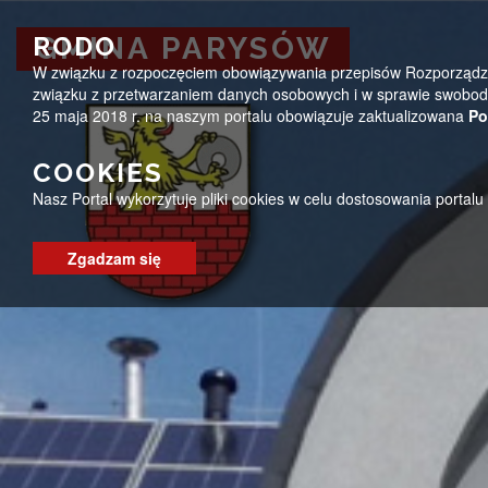
Przejdź do menu
Przejdź do stopki strony
Przejdź do głównej treści strony
ug@parysow.pl
25 685-53-19
Pon - Pt 7:00 - 15:0
RODO
GMINA PARYSÓW
W związku z rozpoczęciem obowiązywania przepisów Rozporządzeni
GMINA PARYSÓW
związku z przetwarzaniem danych osobowych i w sprawie swobodn
25 maja 2018 r. na naszym portalu obowiązuje zaktualizowana
Po
COOKIES
Nasz Portal wykorzytuje pliki cookies w celu dostosowania portal
Zgadzam się