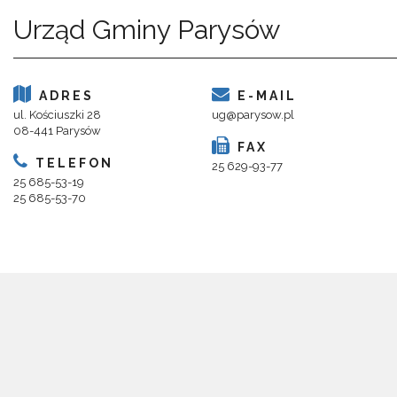
Urząd Gminy Parysów
ADRES
E-MAIL
ul. Kościuszki 28
ug@parysow.pl
08-441 Parysów
FAX
TELEFON
25 629-93-77
25 685-53-19
25 685-53-70
Copyright 2018@ Urząd Gminy Parysów