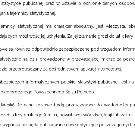
o statystyce publicznej oraz w ustawie o ochronie danych osob
ania tajemnicy statystycznej.
jemnicy statystycznej ma charakter absolutny, jest wieczysta, 
ających możliwość jej uchylenia. Za jej złamanie grozi do lat 3 kar
owe są również odpowiednio zabezpieczone pod względem informa
tatystyczne są dziś prowadzone w przeważającej mierze za pośre
zie przeprowadzany za pośrednictwem aplikacji internetowej.
bezpieczeń informatycznych polskiej statystyki publicznej jest na
ubiegłorocznego Powszechnego Spisu Rolnego.
kreślić, że dane spisowe będą przekazywane do wiadomości publ
czebla terytorialnego (gmina, powiat, województwo, kraj) lub zakr
 wypadku nie będą publikowane dane dotyczące poszczególnych