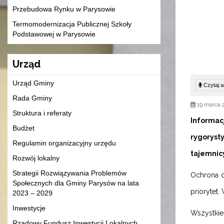
Przebudowa Rynku w Parysowie
Termomodernizacja Publicznej Szkoły
Podstawowej w Parysowie
Urząd
Urząd Gminy
Czytaj ar
Rada Gminy
19 marca 
Struktura i referaty
Informa
Budżet
rygoryst
Regulamin organizacyjny urzędu
tajemnic
Rozwój lokalny
Strategii Rozwiązywania Problemów
Ochrona d
Społecznych dla Gminy Parysów na lata
priorytet
2023 – 2029
Inwestycje
Wszystkie
Rządowy Fundusz Inwestycji Lokalnych