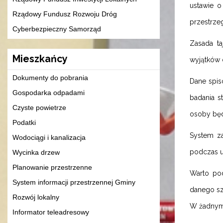
ustawie 
Rządowy Fundusz Rozwoju Dróg
przestrzeg
Cyberbezpieczny Samorząd
Zasada ta
Mieszkańcy
wyjątków d
Dokumenty do pobrania
Dane spis
Gospodarka odpadami
badania s
Czyste powietrze
osoby będ
Podatki
System za
Wodociągi i kanalizacja
podczas 
Wycinka drzew
Planowanie przestrzenne
Warto pod
System informacji przestrzennej Gminy
danego sz
Rozwój lokalny
W żadnym
Informator teleadresowy