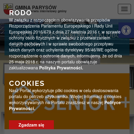
Przejdź do menu
Przejdź do stopki strony
Przejdź do głównej treści strony
GMINA PARYSÓW
Togg
RODO
Oficjalny serwis internetowy gminy
navig
W związku z rozpoczęciem obowiązywania przepisów
Otwórz 
Rozporządzenia Parlamentu Europejskiego i Rady Unii
Europejskiej 2016/679 z dnia 27 kwietnia 2016 r. w sprawie
NABÓR UCZESTNIKÓW DO KLUBU
ochrony osób fizycznych w związku z przetwarzaniem
danych osobowych i w sprawie swobodnego przepływu
„SENIOR+”
takich danych oraz uchylenia dyrektywy 95/46/WE ogólne
rozporządzenie o ochronie danych, informujemy, że od dnia
25 maja 2018 r. na naszym portalu obowiązuje
zaktualizowana
Polityka Prywatności.
COOKIES
Nasz Portal wykorzytuje pliki cookies w celu dostosowania
portalu do potrzeb użytkownika. Więcej informacji o cookies
wykorzystywanych na Portalu znajdziesz w naszej
Polityce
Prywatności.
Zgadzam się