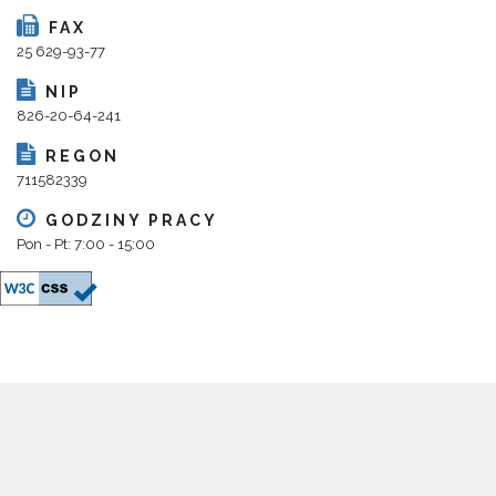
FAX
25 629-93-77
NIP
826-20-64-241
REGON
711582339
GODZINY PRACY
Pon - Pt: 7:00 - 15:00
Copyright 2018@ Urząd Gminy Parysów