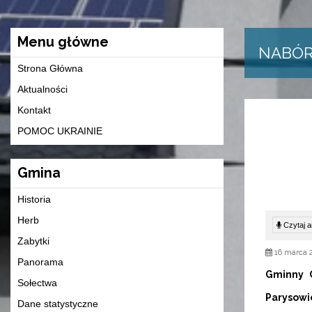
Menu główne
NABÓR
Strona Główna
Aktualności
Kontakt
POMOC UKRAINIE
Gmina
Historia
Herb
Czytaj ar
Zabytki
16 marca 
Panorama
Gminny O
Sołectwa
Parysowi
Dane statystyczne