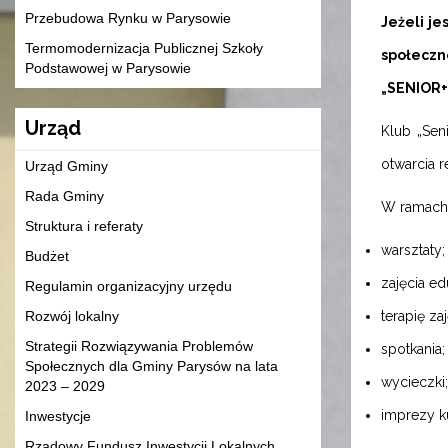
Przebudowa Rynku w Parysowie
Jeżeli j
Termomodernizacja Publicznej Szkoły
społeczn
Podstawowej w Parysowie
„SENIOR+
Urząd
Klub „Sen
otwarcia r
Urząd Gminy
Rada Gminy
W ramach 
Struktura i referaty
warsztaty;
Budżet
zajęcia ed
Regulamin organizacyjny urzędu
Rozwój lokalny
terapię za
Strategii Rozwiązywania Problemów
spotkania;
Społecznych dla Gminy Parysów na lata
wycieczki;
2023 – 2029
imprezy ku
Inwestycje
Rządowy Fundusz Inwestycji Lokalnych