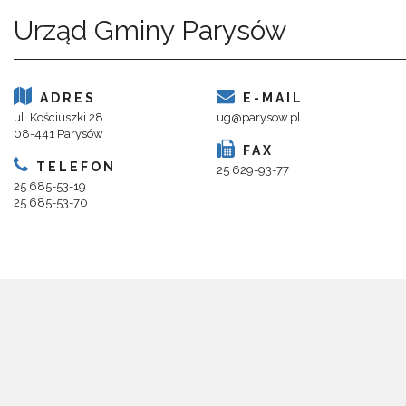
Urząd Gminy Parysów
ADRES
E-MAIL
ul. Kościuszki 28
ug@parysow.pl
08-441 Parysów
FAX
TELEFON
25 629-93-77
25 685-53-19
25 685-53-70
Copyright 2018@ Urząd Gminy Parysów