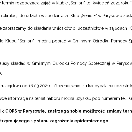
termin rozpoczęcia zajęć w klubie „Senior+” to kwiecień 2021 roku.*
rekrutacji do udziału w spotkaniach Klub „Senior+” w Parysowie zos
e zapraszamy do składania wniosków o uczestnictwie w zajęciach Kl
o Klubu “Senior+” można pobrać w Gminnym Ośrodku Pomocy Społ
ależy składać w Gminnym Ośrodku Pomocy Społecznej w Parysowie
0.
rutacji trwa od 16.03.2021r. Złożenie wniosku kandydata na uczestnik
we informacje na temat naboru można uzyskać pod numerem tel. G
nik GOPS w Parysowie, zastrzega sobie możliwość zmiany term
 utrzymującego się stanu zagrożenia epidemicznego.