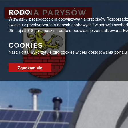
Przejdź do menu
Przejdź do stopki strony
Przejdź do głównej treści strony
ug@parysow.pl
25 685-53-19
Pon - Pt 7:00 - 15:0
RODO
GMINA PARYSÓW
W związku z rozpoczęciem obowiązywania przepisów Rozporządzeni
GMINA PARYSÓW
związku z przetwarzaniem danych osobowych i w sprawie swobodn
25 maja 2018 r. na naszym portalu obowiązuje zaktualizowana
Po
COOKIES
Nasz Portal wykorzytuje pliki cookies w celu dostosowania portal
Zgadzam się