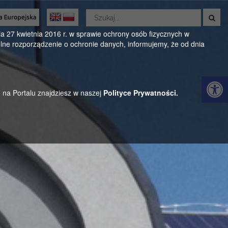
Wyszukaj
w
Oficjalny serwis Gminy Parysów
serwisie
 27 kwietnia 2016 r. w sprawie ochrony osób fizycznych w
ne rozporządzenie o ochronie danych, informujemy, że od dnia
ul. Kościuszki 28, 08-441 Parysów, mazowieckie
Otwórz 
h na Portalu znajdziesz w naszej
Polityce Prywatności.