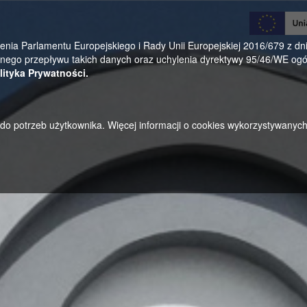
0
a Parlamentu Europejskiego i Rady Unii Europejskiej 2016/679 z dnia
ego przepływu takich danych oraz uchylenia dyrektywy 95/46/WE ogól
lityka Prywatności.
u do potrzeb użytkownika. Więcej informacji o cookies wykorzystywanyc