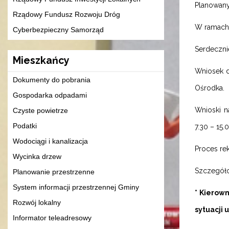
Planowany 
Rządowy Fundusz Rozwoju Dróg
W ramach 
Cyberbezpieczny Samorząd
Serdeczni
Mieszkańcy
Wniosek d
Dokumenty do pobrania
Ośrodka.
Gospodarka odpadami
Wnioski n
Czyste powietrze
Podatki
7.30 – 15.0
Wodociągi i kanalizacja
Proces rek
Wycinka drzew
Szczegóło
Planowanie przestrzenne
System informacji przestrzennej Gminy
* Kierow
Rozwój lokalny
sytuacji
Informator teleadresowy