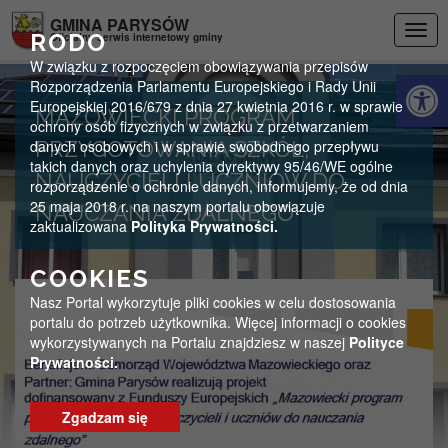
Przejdź do menu
Przejdź do stopki strony
Przejdź do głównej treści strony
GMINA PARYSÓW
Togg
RODO
Oficjalny serwis internetowy gminy
navig
W związku z rozpoczęciem obowiązywania przepisów
Otwórz 
Rozporządzenia Parlamentu Europejskiego i Rady Unii
Europejskiej 2016/679 z dnia 27 kwietnia 2016 r. w sprawie
MAZOWIECKI PROGRAM
ochrony osób fizycznych w związku z przetwarzaniem
danych osobowych i w sprawie swobodnego przepływu
PRZYGOTOWANIA SZKÓŁ,
takich danych oraz uchylenia dyrektywy 95/46/WE ogólne
NAUCZYCIELI I UCZNIÓW DO
rozporządzenie o ochronie danych, informujemy, że od dnia
25 maja 2018 r. na naszym portalu obowiązuje
NAUCZANIA ZDALNEGO
zaktualizowana
Polityka Prywatności.
COOKIES
Nasz Portal wykorzytuje pliki cookies w celu dostosowania
portalu do potrzeb użytkownika. Więcej informacji o cookies
wykorzystywanych na Portalu znajdziesz w naszej
Polityce
Prywatności.
Zgadzam się