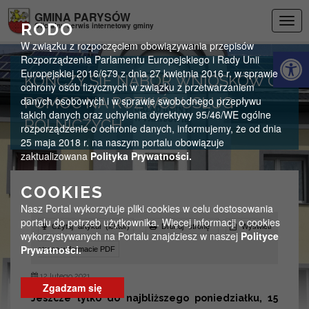
Przejdź do menu
Przejdź do stopki strony
Przejdź do głównej treści strony
GMINA PARYSÓW
Togg
RODO
Oficjalny serwis internetowy gminy
navig
W związku z rozpoczęciem obowiązywania przepisów
Otwórz 
Rozporządzenia Parlamentu Europejskiego i Rady Unii
Europejskiej 2016/679 z dnia 27 kwietnia 2016 r. w sprawie
KOŃCZY SIĘ NABÓR WNIOSKÓW O
ochrony osób fizycznych w związku z przetwarzaniem
danych osobowych i w sprawie swobodnego przepływu
POMOC NA ROZWÓJ USŁUG
takich danych oraz uchylenia dyrektywy 95/46/WE ogólne
ROLNICZYCH
rozporządzenie o ochronie danych, informujemy, że od dnia
25 maja 2018 r. na naszym portalu obowiązuje
zaktualizowana
Polityka Prywatności.
COOKIES
Nasz Portal wykorzytuje pliki cookies w celu dostosowania
portalu do potrzeb użytkownika. Więcej informacji o cookies
Czytaj artykuł (lektor)
Drukuj stronę
Wyświetl
wykorzystywanych na Portalu znajdziesz w naszej
Polityce
Prywatności.
stronę w formacie PDF
12 lutego 2021
Zgadzam się
Jeszcze tylko do najbliższego poniedziałku, 15