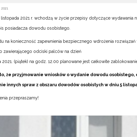
a 2021
 listopada 2021 r. wchodzą w życie przepisy dotyczące wydawania
is posiadacza dowodu osobistego.
u na konieczność zapewnienia bezpiecznego wdrożenia rozwiązań
o zawierającego odciski palców na dzień
da 2021. (piątek) na godz. 12.00 planowane jest całkowite zablokow
to, że przyjmowanie wniosków o wydanie dowodu osobistego, 
ie innych spraw z obszaru dowodów osobistych w dniu 5 listopa
ienia przepraszamy!