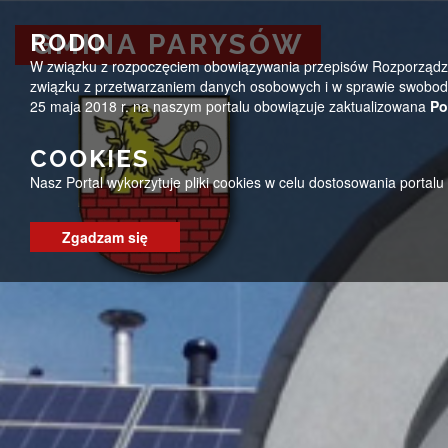
Przejdź do menu
Przejdź do stopki strony
Przejdź do głównej treści strony
ug@parysow.pl
25 685-53-19
Pon - Pt 7:00 - 15:0
RODO
GMINA PARYSÓW
W związku z rozpoczęciem obowiązywania przepisów Rozporządzeni
GMINA PARYSÓW
związku z przetwarzaniem danych osobowych i w sprawie swobodn
25 maja 2018 r. na naszym portalu obowiązuje zaktualizowana
Po
COOKIES
Nasz Portal wykorzytuje pliki cookies w celu dostosowania portal
Zgadzam się