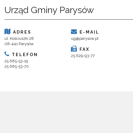
Urząd Gminy Parysów
ADRES
E-MAIL
ul. Kościuszki 28
ug@parysow.pl
08-441 Parysów
FAX
TELEFON
25 629-93-77
25 685-53-19
25 685-53-70
Copyright 2018@ Urząd Gminy Parysów