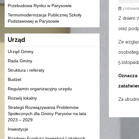
Przebudowa Rynku w Parysowie
3 listopad
Termomodernizacja Publicznej Szkoły
Z dniem 7
Podstawowej w Parysowie
oraz podp
Urząd
Ze względ
Urząd Gminy
osobisteg
Rada Gminy
5 listopa
Struktura i referaty
Oznacza 
Budżet
załatwien
Regulamin organizacyjny urzędu
Rozwój lokalny
Za utrudn
Strategii Rozwiązywania Problemów
Społecznych dla Gminy Parysów na lata
2023 – 2029
Inwestycje
Rządowy Fundusz Inwestycji Lokalnych