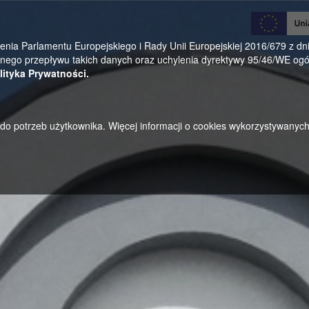
0
a Parlamentu Europejskiego i Rady Unii Europejskiej 2016/679 z dnia
ego przepływu takich danych oraz uchylenia dyrektywy 95/46/WE ogól
lityka Prywatności.
u do potrzeb użytkownika. Więcej informacji o cookies wykorzystywanyc