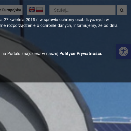
Wyszukaj
w
Oficjalny serwis Gminy Parysów
serwisie
 27 kwietnia 2016 r. w sprawie ochrony osób fizycznych w
ne rozporządzenie o ochronie danych, informujemy, że od dnia
ul. Kościuszki 28, 08-441 Parysów, mazowieckie
Otwórz 
h na Portalu znajdziesz w naszej
Polityce Prywatności.