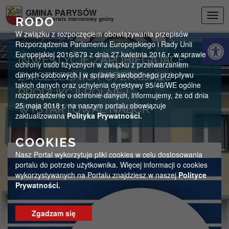
Przejdź do menu
Przejdź do stopki strony
Przejdź do głównej treści strony
GMINA PARYSÓW
Togg
RODO
Oficjalny serwis internetowy gminy
navig
W związku z rozpoczęciem obowiązywania przepisów
Otwórz 
Rozporządzenia Parlamentu Europejskiego i Rady Unii
Europejskiej 2016/679 z dnia 27 kwietnia 2016 r. w sprawie
INWESTYCJE ZAPOBIEGAJĄCE
ochrony osób fizycznych w związku z przetwarzaniem
danych osobowych i w sprawie swobodnego przepływu
ZNISZCZENIU POTENCJAŁU
takich danych oraz uchylenia dyrektywy 95/46/WE ogólne
PRODUKCJI ROLNEJ –
rozporządzenie o ochronie danych, informujemy, że od dnia
25 maja 2018 r. na naszym portalu obowiązuje
WYSTARTOWAŁ NABÓR
zaktualizowana
Polityka Prywatności.
COOKIES
Nasz Portal wykorzytuje pliki cookies w celu dostosowania
portalu do potrzeb użytkownika. Więcej informacji o cookies
wykorzystywanych na Portalu znajdziesz w naszej
Polityce
Prywatności.
Zgadzam się