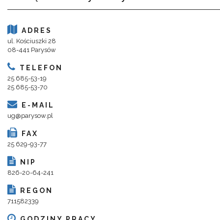
ADRES
ul. Kościuszki 28
08-441 Parysów
TELEFON
25 685-53-19
25 685-53-70
E-MAIL
ug@parysow.pl
FAX
25 629-93-77
NIP
826-20-64-241
REGON
711582339
GODZINY PRACY