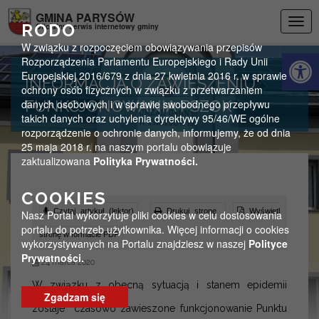
Przejdź do menu
Przejdź do stopki strony
Przejdź do głównej treści strony
GMINA PARYSÓW
Togg
RODO
Oficjalny serwis internetowy gminy
navig
W związku z rozpoczęciem obowiązywania przepisów
Otwórz 
Rozporządzenia Parlamentu Europejskiego i Rady Unii
Europejskiej 2016/679 z dnia 27 kwietnia 2016 r. w sprawie
INFORMACJA O ZAWIESZENIU
ochrony osób fizycznych w związku z przetwarzaniem
danych osobowych i w sprawie swobodnego przepływu
FUNKCJONOWANIA PSZOK
takich danych oraz uchylenia dyrektywy 95/46/WE ogólne
rozporządzenie o ochronie danych, informujemy, że od dnia
25 maja 2018 r. na naszym portalu obowiązuje
zaktualizowana
Polityka Prywatności.
COOKIES
Czytaj artykuł (lektor)
Drukuj stronę
Wyświetl
Nasz Portal wykorzytuje pliki cookies w celu dostosowania
portalu do potrzeb użytkownika. Więcej informacji o cookies
stronę w formacie PDF
wykorzystywanych na Portalu znajdziesz w naszej
Polityce
Prywatności.
24 marca 2020
W związku z obecną sytuacją i stanem epidemii
Zgadzam się
zostaje czasowo zawieszone funkcjonowanie Punktu