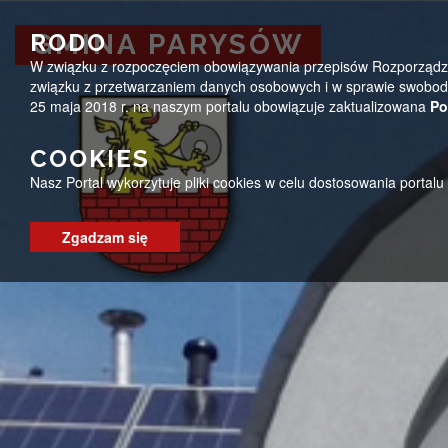
Przejdź do menu
Przejdź do stopki strony
Przejdź do głównej treści strony
ug@parysow.pl
25 685-53-19
Pon - Pt 7:00 - 15:0
RODO
GMINA PARYSÓW
W związku z rozpoczęciem obowiązywania przepisów Rozporządzeni
GMINA PARYSÓW
związku z przetwarzaniem danych osobowych i w sprawie swobodn
25 maja 2018 r. na naszym portalu obowiązuje zaktualizowana
Po
COOKIES
Nasz Portal wykorzytuje pliki cookies w celu dostosowania portal
Zgadzam się