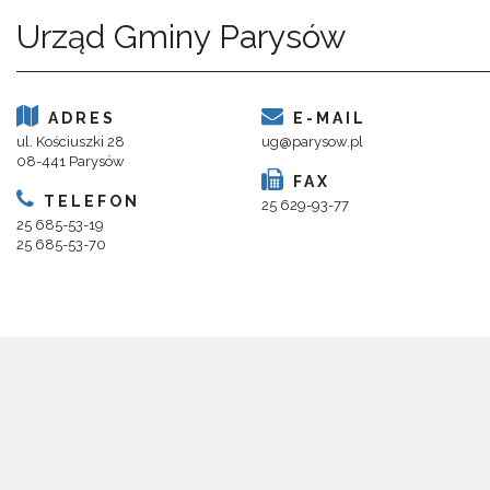
Urząd Gminy Parysów
ADRES
E-MAIL
ul. Kościuszki 28
ug@parysow.pl
08-441 Parysów
FAX
TELEFON
25 629-93-77
25 685-53-19
25 685-53-70
Copyright 2018@ Urząd Gminy Parysów