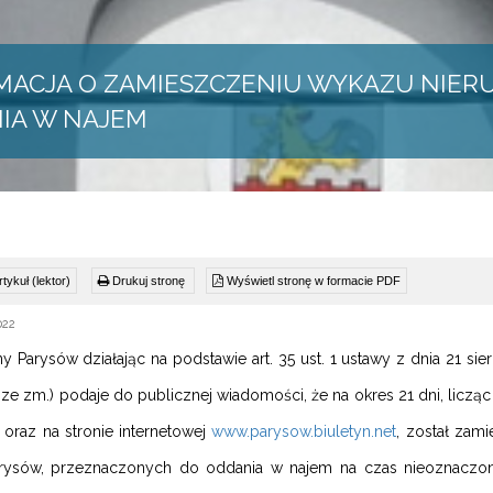
MACJA O ZAMIESZCZENIU WYKAZU NIE
IA W NAJEM
tykuł (lektor)
Drukuj stronę
Wyświetl stronę w formacie PDF
022
 Parysów działając na podstawie art. 35 ust. 1 ustawy z dnia 21 sie
 ze zm.) podaje do publicznej wiadomości, że na okres 21 dni, liczą
 oraz na stronie internetowej
www.parysow.biuletyn.net
, został zam
rysów, przeznaczonych do oddania w najem na czas nieoznaczo