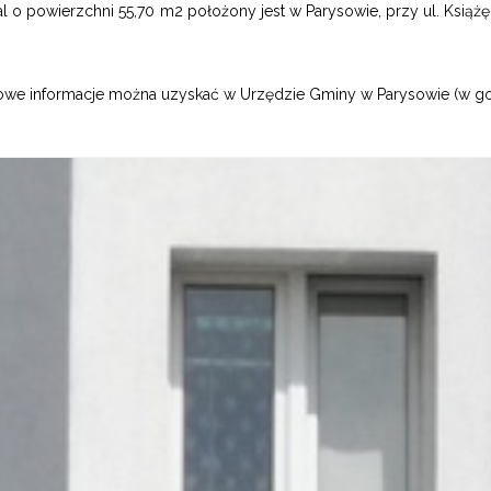
l o powierzchni 55,70 m2 położony jest w Parysowie, przy ul. Książęce
we informacje można uzyskać w Urzędzie Gminy w Parysowie (w godz. 7