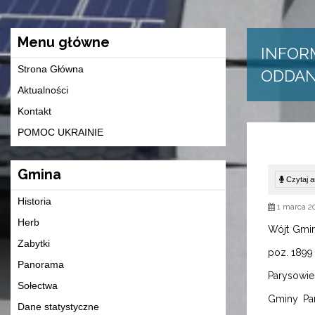
Menu główne
INFOR
Strona Główna
ODDAN
Aktualności
Kontakt
POMOC UKRAINIE
Gmina
Czytaj ar
Historia
1 marca 2
Herb
Wójt Gminy
Zabytki
poz. 1899
Panorama
Parysowie
Sołectwa
Gminy Pa
Dane statystyczne