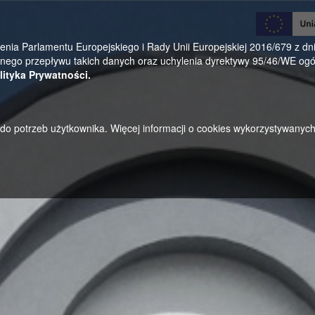
0
a Parlamentu Europejskiego i Rady Unii Europejskiej 2016/679 z dnia
ego przepływu takich danych oraz uchylenia dyrektywy 95/46/WE ogól
lityka Prywatności.
u do potrzeb użytkownika. Więcej informacji o cookies wykorzystywanyc