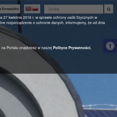
Wyszukaj
w
Oficjalny serwis Gminy Parysów
serwisie
 27 kwietnia 2016 r. w sprawie ochrony osób fizycznych w
ne rozporządzenie o ochronie danych, informujemy, że od dnia
ul. Kościuszki 28, 08-441 Parysów, mazowieckie
Otwórz 
h na Portalu znajdziesz w naszej
Polityce Prywatności.