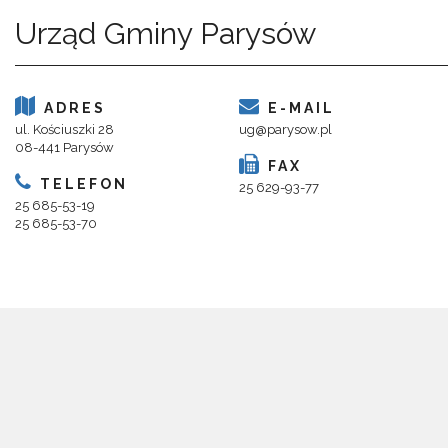
Urząd Gminy Parysów
ADRES
E-MAIL
ul. Kościuszki 28
ug@parysow.pl
08-441 Parysów
FAX
TELEFON
25 629-93-77
25 685-53-19
25 685-53-70
Copyright 2018@ Urząd Gminy Parysów