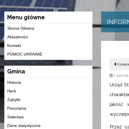
Menu główne
INFOR
Strona Główna
Aktualności
Kontakt
POMOC UKRAINIE
Czytaj ar
Gmina
7 stycznia
Historia
Urząd St
Herb
charakte
Zabytki
jakość 
Panorama
wyczerpu
Sołectwa
Dane statystyczne
Przez ca