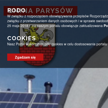
Przejdź do menu
Przejdź do stopki strony
Przejdź do głównej treści strony
ug@parysow.pl
25 685-53-19
Pon - Pt 7:00 - 15:0
RODO
GMINA PARYSÓW
W związku z rozpoczęciem obowiązywania przepisów Rozporządzeni
GMINA PARYSÓW
związku z przetwarzaniem danych osobowych i w sprawie swobodn
25 maja 2018 r. na naszym portalu obowiązuje zaktualizowana
Po
COOKIES
Nasz Portal wykorzytuje pliki cookies w celu dostosowania portal
Zgadzam się