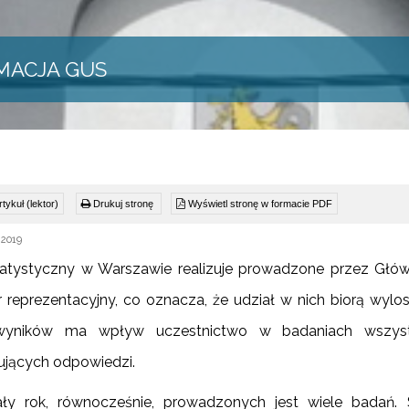
MACJA GUS
tykuł (lektor)
Drukuj stronę
Wyświetl stronę w formacie PDF
 2019
atystyczny w Warszawie realizuje prowadzone przez Głów
r reprezentacyjny, co oznacza, że udział w nich biorą w
wyników ma wpływ uczestnictwo w badaniach wszystk
jących odpowiedzi.
ły rok, równocześnie, prowadzonych jest wiele badań. 