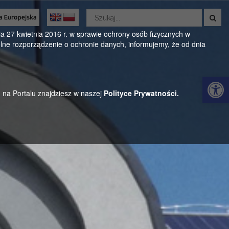
Wyszukaj
w
Oficjalny serwis Gminy Parysów
serwisie
 27 kwietnia 2016 r. w sprawie ochrony osób fizycznych w
ne rozporządzenie o ochronie danych, informujemy, że od dnia
ul. Kościuszki 28, 08-441 Parysów, mazowieckie
Otwórz 
h na Portalu znajdziesz w naszej
Polityce Prywatności.