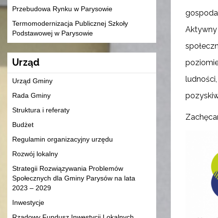
Przebudowa Rynku w Parysowie
gospodar
Termomodernizacja Publicznej Szkoły
Aktywny 
Podstawowej w Parysowie
społeczn
Urząd
poziomie
ludności
Urząd Gminy
pozyskiw
Rada Gminy
Struktura i referaty
Zachęcam
Budżet
Regulamin organizacyjny urzędu
Rozwój lokalny
Strategii Rozwiązywania Problemów
Społecznych dla Gminy Parysów na lata
2023 – 2029
Inwestycje
Rządowy Fundusz Inwestycji Lokalnych