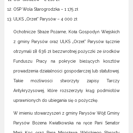
OSP Wola Starogrodzka – 1 175 zł
ULKS „Orzeł” Parysów – 4 000 zł
Ochotnicze Straże Pożarne, Koła Gospodyń Wiejskich
z gminy Parysów oraz ULKS „Orzeł” Parysów łącznie
otrzymali 18 636 zł bezzwrotnej pożyczki ze środków
Funduszu Pracy na pokrycie bieżących kosztów
prowadzenia działalności gospodarczej lub statutowej.
Takie możliwości stworzyły zapisy Tarczy
Antykryzysowej, które rozszerzyły krąg podmiotów
uprawnionych do ubiegania się o pożyczkę.
W imieniu stowarzyszeń z gminy Parysów Wójt Gminy
Parysów Bożena Kwiatkowska na ręce Pani Senator
Marii Koc oraz Pana Mirosława Walickiego Starosty