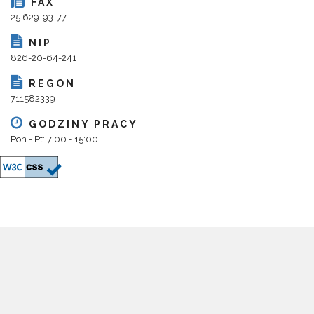
FAX
25 629-93-77
NIP
826-20-64-241
REGON
711582339
GODZINY PRACY
Pon - Pt: 7:00 - 15:00
Copyright 2018@ Urząd Gminy Parysów