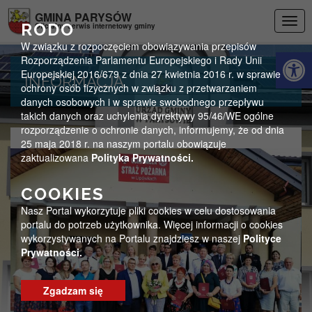
Przejdź do menu
Przejdź do stopki strony
Przejdź do głównej treści strony
GMINA PARYSÓW
Togg
RODO
Oficjalny serwis internetowy gminy
navig
W związku z rozpoczęciem obowiązywania przepisów
Otwórz 
Rozporządzenia Parlamentu Europejskiego i Rady Unii
Europejskiej 2016/679 z dnia 27 kwietnia 2016 r. w sprawie
INFORMACJA
ochrony osób fizycznych w związku z przetwarzaniem
danych osobowych i w sprawie swobodnego przepływu
takich danych oraz uchylenia dyrektywy 95/46/WE ogólne
rozporządzenie o ochronie danych, informujemy, że od dnia
25 maja 2018 r. na naszym portalu obowiązuje
zaktualizowana
Polityka Prywatności.
COOKIES
Nasz Portal wykorzytuje pliki cookies w celu dostosowania
portalu do potrzeb użytkownika. Więcej informacji o cookies
wykorzystywanych na Portalu znajdziesz w naszej
Polityce
Prywatności.
Zgadzam się