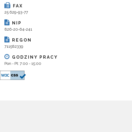
FAX
25 629-93-77
NIP
826-20-64-241
REGON
711582339
GODZINY PRACY
Pon - Pt: 7:00 - 15:00
Copyright 2018@ Urząd Gminy Parysów