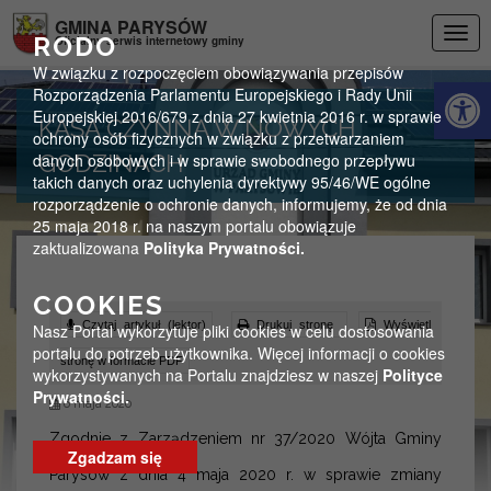
Przejdź do menu
Przejdź do stopki strony
Przejdź do głównej treści strony
GMINA PARYSÓW
Togg
RODO
Oficjalny serwis internetowy gminy
navig
W związku z rozpoczęciem obowiązywania przepisów
Otwórz 
Rozporządzenia Parlamentu Europejskiego i Rady Unii
Europejskiej 2016/679 z dnia 27 kwietnia 2016 r. w sprawie
KASA CZYNNA W NOWYCH
ochrony osób fizycznych w związku z przetwarzaniem
danych osobowych i w sprawie swobodnego przepływu
GODZINACH
takich danych oraz uchylenia dyrektywy 95/46/WE ogólne
rozporządzenie o ochronie danych, informujemy, że od dnia
25 maja 2018 r. na naszym portalu obowiązuje
zaktualizowana
Polityka Prywatności.
COOKIES
Czytaj artykuł (lektor)
Drukuj stronę
Wyświetl
Nasz Portal wykorzytuje pliki cookies w celu dostosowania
portalu do potrzeb użytkownika. Więcej informacji o cookies
stronę w formacie PDF
wykorzystywanych na Portalu znajdziesz w naszej
Polityce
Prywatności.
6 maja 2020
Zgodnie z Zarządzeniem nr 37/2020 Wójta Gminy
Zgadzam się
Parysów z dnia 4 maja 2020 r. w sprawie zmiany