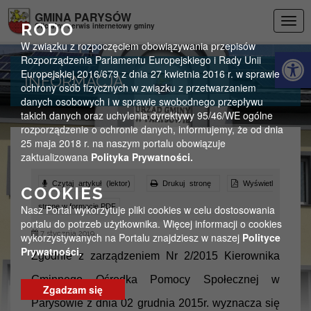
Przejdź do menu
Przejdź do stopki strony
Przejdź do głównej treści strony
GMINA PARYSÓW
Togg
RODO
Oficjalny serwis internetowy gminy
navig
W związku z rozpoczęciem obowiązywania przepisów
Otwórz 
Rozporządzenia Parlamentu Europejskiego i Rady Unii
Europejskiej 2016/679 z dnia 27 kwietnia 2016 r. w sprawie
INFORMACJA
ochrony osób fizycznych w związku z przetwarzaniem
danych osobowych i w sprawie swobodnego przepływu
takich danych oraz uchylenia dyrektywy 95/46/WE ogólne
rozporządzenie o ochronie danych, informujemy, że od dnia
25 maja 2018 r. na naszym portalu obowiązuje
zaktualizowana
Polityka Prywatności.
Czytaj artykuł (lektor)
Drukuj stronę
Wyświetl
COOKIES
stronę w formacie PDF
Nasz Portal wykorzytuje pliki cookies w celu dostosowania
portalu do potrzeb użytkownika. Więcej informacji o cookies
7 stycznia 2019
wykorzystywanych na Portalu znajdziesz w naszej
Polityce
Prywatności.
Zgodnie z zarządzeniem Nr 2/2015 Kierownika
Gminnego Ośrodka Pomocy Społecznej w
Zgadzam się
Parysowie z dnia 02 grudnia 2015r. wyznacza się