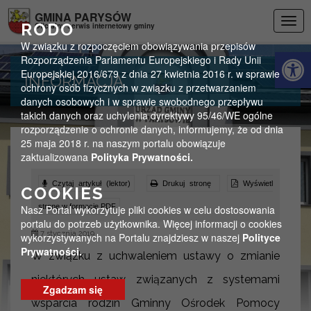
Przejdź do menu
Przejdź do stopki strony
Przejdź do głównej treści strony
GMINA PARYSÓW
Togg
RODO
Oficjalny serwis internetowy gminy
navig
W związku z rozpoczęciem obowiązywania przepisów
Otwórz 
Rozporządzenia Parlamentu Europejskiego i Rady Unii
Europejskiej 2016/679 z dnia 27 kwietnia 2016 r. w sprawie
INFORMACJA
ochrony osób fizycznych w związku z przetwarzaniem
danych osobowych i w sprawie swobodnego przepływu
takich danych oraz uchylenia dyrektywy 95/46/WE ogólne
rozporządzenie o ochronie danych, informujemy, że od dnia
25 maja 2018 r. na naszym portalu obowiązuje
zaktualizowana
Polityka Prywatności.
Czytaj artykuł (lektor)
Drukuj stronę
Wyświetl
COOKIES
stronę w formacie PDF
Nasz Portal wykorzytuje pliki cookies w celu dostosowania
portalu do potrzeb użytkownika. Więcej informacji o cookies
7 stycznia 2019
wykorzystywanych na Portalu znajdziesz w naszej
Polityce
Prywatności.
W związku z uchwaleniem ustawy o zmianie
niektórych ustaw związanych z systemami
Zgadzam się
wsparcia rodzin Gminny Ośrodek Pomocy