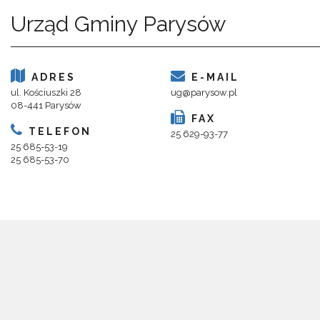
Urząd Gminy Parysów
ADRES
E-MAIL
ul. Kościuszki 28
ug@parysow.pl
08-441 Parysów
FAX
TELEFON
25 629-93-77
25 685-53-19
25 685-53-70
Copyright 2018@ Urząd Gminy Parysów