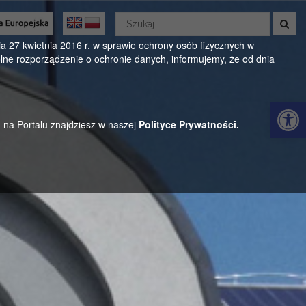
Wyszukaj
w
Oficjalny serwis Gminy Parysów
serwisie
 27 kwietnia 2016 r. w sprawie ochrony osób fizycznych w
ne rozporządzenie o ochronie danych, informujemy, że od dnia
ul. Kościuszki 28, 08-441 Parysów, mazowieckie
Otwórz 
h na Portalu znajdziesz w naszej
Polityce Prywatności.