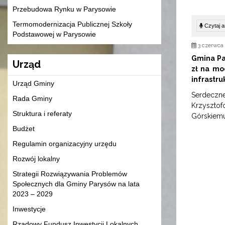
Przebudowa Rynku w Parysowie
Termomodernizacja Publicznej Szkoły
Czytaj ar
Podstawowej w Parysowie
3 czerwca
Gmina Pa
Urząd
zł na mo
infrastr
Urząd Gminy
Serdeczne
Rada Gminy
Krzysztof
Struktura i referaty
Górskiemu
Budżet
Regulamin organizacyjny urzędu
Rozwój lokalny
Strategii Rozwiązywania Problemów
Społecznych dla Gminy Parysów na lata
2023 – 2029
Inwestycje
Rządowy Fundusz Inwestycji Lokalnych