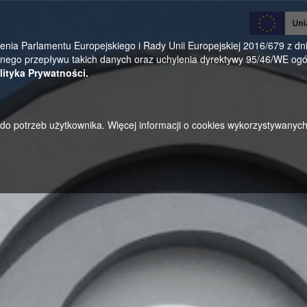
0
a Parlamentu Europejskiego i Rady Unii Europejskiej 2016/679 z dnia
ego przepływu takich danych oraz uchylenia dyrektywy 95/46/WE ogól
lityka Prywatności.
u do potrzeb użytkownika. Więcej informacji o cookies wykorzystywanyc