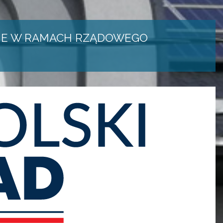
IE W RAMACH RZĄDOWEGO