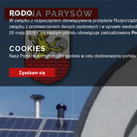
Przejdź do menu
Przejdź do stopki strony
Przejdź do głównej treści strony
ug@parysow.pl
25 685-53-19
Pon - Pt 7:00 - 15:0
RODO
GMINA PARYSÓW
W związku z rozpoczęciem obowiązywania przepisów Rozporządzeni
GMINA PARYSÓW
związku z przetwarzaniem danych osobowych i w sprawie swobodn
25 maja 2018 r. na naszym portalu obowiązuje zaktualizowana
Po
COOKIES
Nasz Portal wykorzytuje pliki cookies w celu dostosowania portal
Zgadzam się