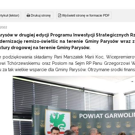
tykuł (lektor)
Drukuj stronę
Wyświetl stronę w formacie PDF
 2022
rysów w drugiej edycji Programu Inwestycji Strategicznych R
dernizację remizo-świetlic na terenie Gminy Parysów wraz z
uktury drogowej na terenie Gminy Parysów.
 podziękowania składamy Pani Marszałek Marii Koc, Wicepremiero
owi Tchórzewskiemu oraz Posłom na Sejm RP Panu Grzegorzowi Wo
 za tak wielkie wsparcie dla Gminy Parysów. Otrzymane środki fina