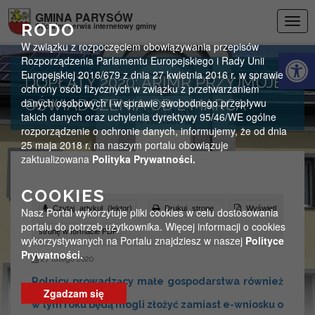
Przejdź do menu
Przejdź do stopki strony
Przejdź do głównej treści strony
GMINA PARYSÓW
Togg
RODO
Oficjalny serwis internetowy gminy
navig
W związku z rozpoczęciem obowiązywania przepisów
Otwórz 
Rozporządzenia Parlamentu Europejskiego i Rady Unii
Europejskiej 2016/679 z dnia 27 kwietnia 2016 r. w sprawie
DOPŁATY 2020: ARIMR PRZYJMUJE
ochrony osób fizycznych w związku z przetwarzaniem
danych osobowych i w sprawie swobodnego przepływu
OŚWIADCZENIA OD 2 MARCA
takich danych oraz uchylenia dyrektywy 95/46/WE ogólne
rozporządzenie o ochronie danych, informujemy, że od dnia
25 maja 2018 r. na naszym portalu obowiązuje
zaktualizowana
Polityka Prywatności.
COOKIES
Czytaj artykuł (lektor)
Drukuj stronę
Wyświetl
Nasz Portal wykorzytuje pliki cookies w celu dostosowania
portalu do potrzeb użytkownika. Więcej informacji o cookies
stronę w formacie PDF
wykorzystywanych na Portalu znajdziesz w naszej
Polityce
Prywatności.
27 lutego 2020
Rolnicy prowadzący małe gospodarstwa również
Zgadzam się
w tym roku będą mogli złożyć zamiast e-wniosku o