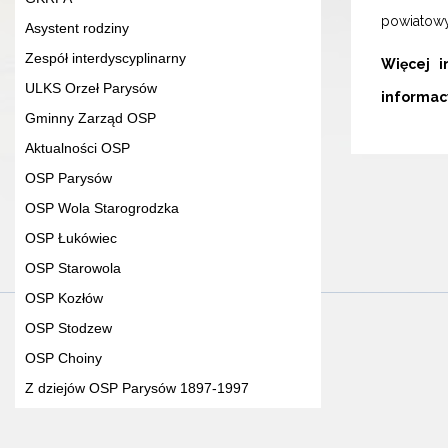
powiatowy
Asystent rodziny
Zespół interdyscyplinarny
Więcej i
ULKS Orzeł Parysów
informac
Gminny Zarząd OSP
Aktualności OSP
OSP Parysów
OSP Wola Starogrodzka
OSP Łukówiec
OSP Starowola
OSP Kozłów
OSP Stodzew
OSP Choiny
Z dziejów OSP Parysów 1897-1997