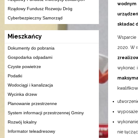
wodnym l
Rządowy Fundusz Rozwoju Dróg
urządzeń
Cyberbezpieczny Samorząd
składać d
Mieszkańcy
Wsparcie 
2020. W r
Dokumenty do pobrania
Gospodarka odpadami
zrealizo
Czyste powietrze
wykonać i
Podatki
maksymal
Wodociągi i kanalizacja
kwalifikow
Wycinka drzew
utworzeni
Planowanie przestrzenne
wyposażen
System informacji przestrzennej Gminy
wykonanie
Rozwój lokalny
Informator teleadresowy
nie łącząc