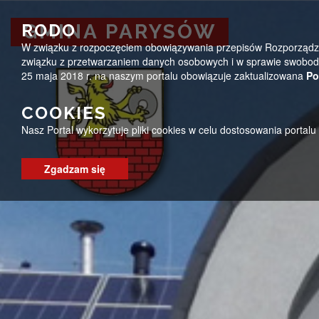
Przejdź do menu
Przejdź do stopki strony
Przejdź do głównej treści strony
ug@parysow.pl
25 685-53-19
Pon - Pt 7:00 - 15:0
RODO
GMINA PARYSÓW
W związku z rozpoczęciem obowiązywania przepisów Rozporządzeni
GMINA PARYSÓW
związku z przetwarzaniem danych osobowych i w sprawie swobodn
25 maja 2018 r. na naszym portalu obowiązuje zaktualizowana
Po
COOKIES
Nasz Portal wykorzytuje pliki cookies w celu dostosowania portal
Zgadzam się