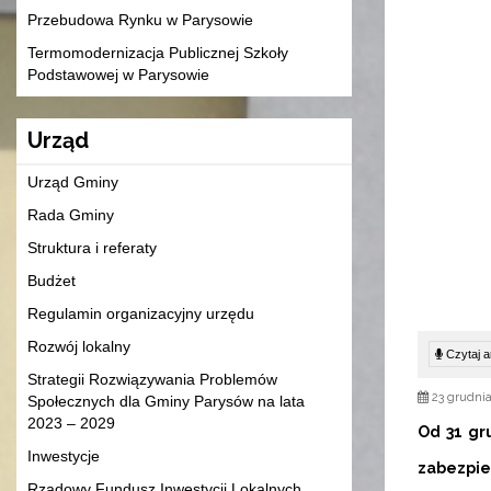
Przebudowa Rynku w Parysowie
Termomodernizacja Publicznej Szkoły
Podstawowej w Parysowie
Urząd
Urząd Gminy
Rada Gminy
Struktura i referaty
Budżet
Regulamin organizacyjny urzędu
Rozwój lokalny
Czytaj ar
Strategii Rozwiązywania Problemów
23 grudnia
Społecznych dla Gminy Parysów na lata
2023 – 2029
Od 31 gr
Inwestycje
zabezpie
Rządowy Fundusz Inwestycji Lokalnych