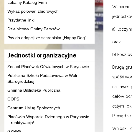
Lokalny Katalog Firm
Wsparcie 
Wykaz polowań zbiorowych
jednostko
Przydatne linki
Dzielnicowy Gminy Parysów
a) iloczy
Psy do adopcji ze schroniska „Happy Dog”
oraz
Jednostki organizacyjne
b) kosztów
Zespół Placówek Oświatowych w Parysowie
Drugą gru
Publiczna Szkoła Podstawowa w Woli
spółki wo
Starogrodzkiej
na inwes
Gminna Biblioteka Publiczna
celów och
GOPS
całym okr
Centrum Usług Społecznych
Pieniądze
Placówka Wsparcia Dziennego w Parysowie
– reaktywacja!
Wnioski 
GKRPA