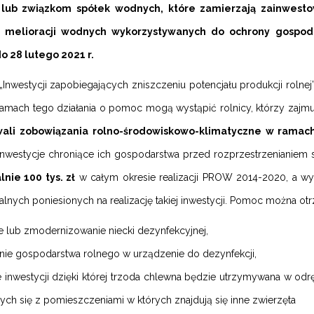
ub związkom spółek wodnych, które zamierzają zainwesto
 melioracji wodnych wykorzystywanych do ochrony gospod
o 28 lutego 2021 r.
„Inwestycji zapobiegających zniszczeniu potencjału produkcji rol
amach tego działania o pomoc mogą wystąpić rolnicy, którzy zaj
wali zobowiązania rolno-środowiskowo-klimatyczne w ramach
nwestycje chroniące ich gospodarstwa przed rozprzestrzenianiem 
nie 100 tys. zł
w całym okresie realizacji PROW 2014-2020, a w
alnych poniesionych na realizację takiej inwestycji. Pomoc można ot
e lub zmodernizowanie niecki dezynfekcyjnej,
ie gospodarstwa rolnego w urządzenie do dezynfekcji,
 inwestycji dzięki której trzoda chlewna będzie utrzymywana w o
ych się z pomieszczeniami w których znajdują się inne zwierzęta