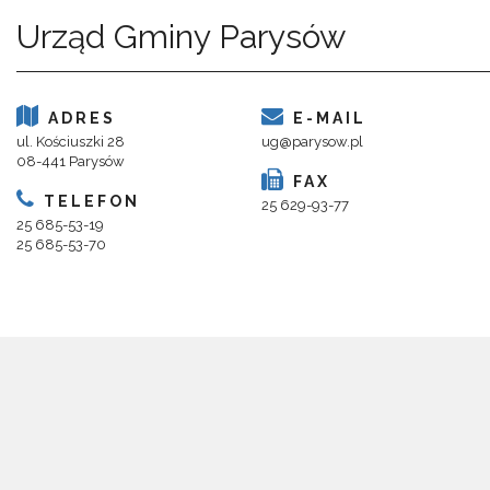
Urząd Gminy Parysów
ADRES
E-MAIL
ul. Kościuszki 28
ug@parysow.pl
08-441 Parysów
FAX
TELEFON
25 629-93-77
25 685-53-19
25 685-53-70
Copyright 2018@ Urząd Gminy Parysów