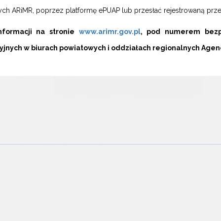
ch ARiMR, poprzez platformę ePUAP lub przesłać rejestrowaną prze
nformacji na stronie
www.arimr.gov.pl
, pod numerem bezpła
yjnych w biurach powiatowych i oddziałach regionalnych Agenc