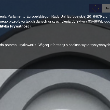
0
a Parlamentu Europejskiego i Rady Unii Europejskiej 2016/679 z dnia
ego przepływu takich danych oraz uchylenia dyrektywy 95/46/WE ogól
lityka Prywatności.
u do potrzeb użytkownika. Więcej informacji o cookies wykorzystywanyc