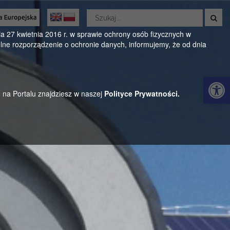
Wyszukaj
w
Oficjalny serwis Gminy Parysów
serwisie
 27 kwietnia 2016 r. w sprawie ochrony osób fizycznych w
ne rozporządzenie o ochronie danych, informujemy, że od dnia
ul. Kościuszki 28, 08-441 Parysów, mazowieckie
Otwórz 
h na Portalu znajdziesz w naszej
Polityce Prywatności.