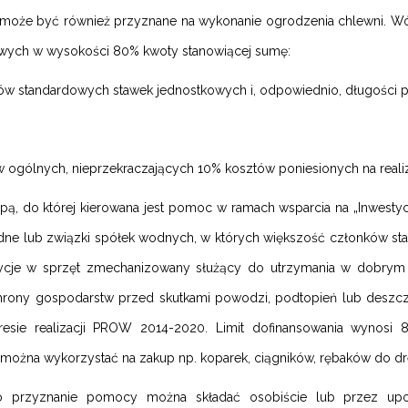
może być również przyznane na wykonanie ogrodzenia chlewni. W
wych w wysokości 80% kwoty stanowiącej sumę:
nów standardowych stawek jednostkowych i, odpowiednio, długości pl
 ogólnych, nieprzekraczających 10% kosztów poniesionych na realiza
pą, do której kierowana jest pomoc w ramach wsparcia na „Inwestycj
dne lub związki spółek wodnych, w których większość członków stan
tycje w sprzęt zmechanizowany służący do utrzymania w dobrym 
rony gospodarstw przed skutkami powodzi, podtopień lub deszcz
esie realizacji PROW 2014-2020. Limit dofinansowania wynosi 80
 można wykorzystać na zakup np. koparek, ciągników, rębaków do d
o przyznanie pomocy można składać osobiście lub przez upo