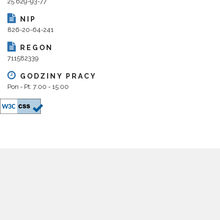
25 629-93-77
NIP
826-20-64-241
REGON
711582339
GODZINY PRACY
Pon - Pt: 7:00 - 15:00
Copyright 2018@ Urząd Gminy Parysów