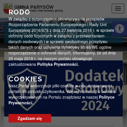
Przejdź do menu
Przejdź do stopki strony
Przejdź do głównej treści strony
GMINA PARYSÓW
Togg
RODO
Oficjalny serwis internetowy gminy
navig
W związku z rozpoczęciem obowiązywania przepisów
Otwórz 
Rozporządzenia Parlamentu Europejskiego i Rady Unii
Europejskiej 2016/679 z dnia 27 kwietnia 2016 r. w sprawie
DODATEK OSŁONOWY 2024
ochrony osób fizycznych w związku z przetwarzaniem
danych osobowych i w sprawie swobodnego przepływu
takich danych oraz uchylenia dyrektywy 95/46/WE ogólne
rozporządzenie o ochronie danych, informujemy, że od dnia
25 maja 2018 r. na naszym portalu obowiązuje
zaktualizowana
Polityka Prywatności.
COOKIES
Nasz Portal wykorzytuje pliki cookies w celu dostosowania
portalu do potrzeb użytkownika. Więcej informacji o cookies
wykorzystywanych na Portalu znajdziesz w naszej
Polityce
Prywatności.
Zgadzam się