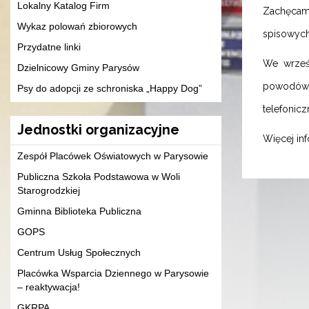
Lokalny Katalog Firm
Zachęcamy
Wykaz polowań zbiorowych
spisowych
Przydatne linki
We wrześn
Dzielnicowy Gminy Parysów
powodów 
Psy do adopcji ze schroniska „Happy Dog”
telefonic
Jednostki organizacyjne
Więcej inf
Zespół Placówek Oświatowych w Parysowie
Publiczna Szkoła Podstawowa w Woli
Starogrodzkiej
Gminna Biblioteka Publiczna
GOPS
Centrum Usług Społecznych
Placówka Wsparcia Dziennego w Parysowie
– reaktywacja!
GKRPA