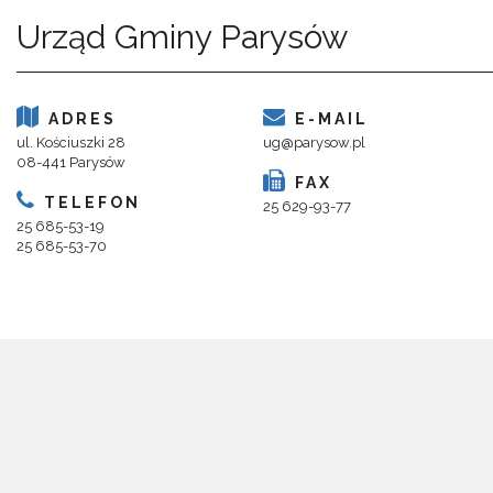
Urząd Gminy Parysów
ADRES
E-MAIL
ul. Kościuszki 28
ug@parysow.pl
08-441 Parysów
FAX
TELEFON
25 629-93-77
25 685-53-19
25 685-53-70
Copyright 2018@ Urząd Gminy Parysów