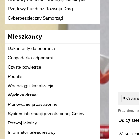
Rządowy Fundusz Rozwoju Dróg
Cyberbezpieczny Samorząd
Mieszkańcy
Dokumenty do pobrania
Gospodarka odpadami
Czyste powietrze
Podatki
Wodociągi i kanalizacja
Wycinka drzew
Czytaj ar
Planowanie przestrzenne
17 sierpni
System informacji przestrzennej Gminy
Od 17 si
Rozwój lokalny
Informator teleadresowy
W sierpni