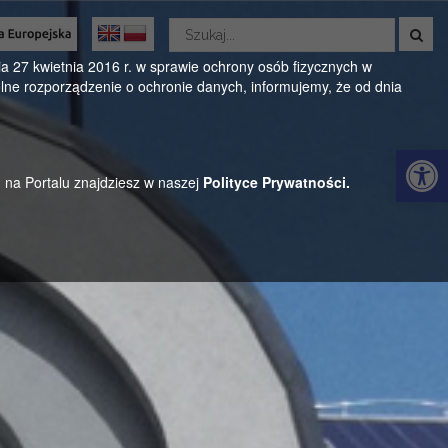
Wyszukaj
w
Oficjalny serwis Gminy Parysów
serwisie
 27 kwietnia 2016 r. w sprawie ochrony osób fizycznych w
ne rozporządzenie o ochronie danych, informujemy, że od dnia
ul. Kościuszki 28, 08-441 Parysów, mazowieckie
Otwórz 
h na Portalu znajdziesz w naszej
Polityce Prywatności.