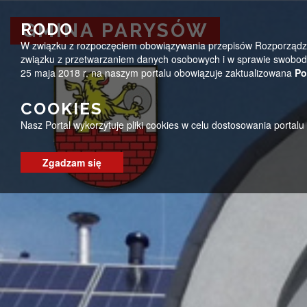
Przejdź do menu
Przejdź do stopki strony
Przejdź do głównej treści strony
ug@parysow.pl
25 685-53-19
Pon - Pt 7:00 - 15:0
RODO
GMINA PARYSÓW
W związku z rozpoczęciem obowiązywania przepisów Rozporządzeni
GMINA PARYSÓW
związku z przetwarzaniem danych osobowych i w sprawie swobodn
25 maja 2018 r. na naszym portalu obowiązuje zaktualizowana
Po
COOKIES
Nasz Portal wykorzytuje pliki cookies w celu dostosowania portal
Zgadzam się