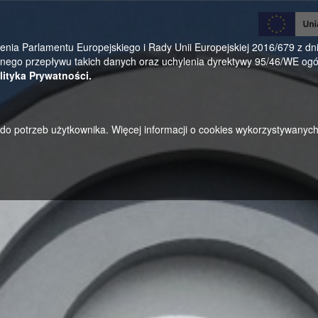
0
a Parlamentu Europejskiego i Rady Unii Europejskiej 2016/679 z dnia
ego przepływu takich danych oraz uchylenia dyrektywy 95/46/WE ogól
lityka Prywatności.
u do potrzeb użytkownika. Więcej informacji o cookies wykorzystywanyc