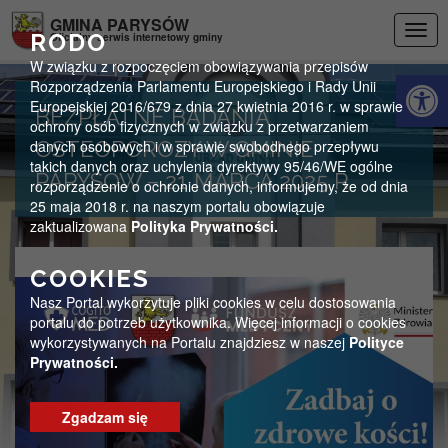
Przejdź do menu
Przejdź do stopki strony
Przejdź do głównej treści strony
GMINA PARYSÓW
Togg
RODO
Oficjalny serwis internetowy gminy
navig
W związku z rozpoczęciem obowiązywania przepisów
Otwórz 
Rozporządzenia Parlamentu Europejskiego i Rady Unii
Europejskiej 2016/679 z dnia 27 kwietnia 2016 r. w sprawie
BEZPŁATNE BADANIA
ochrony osób fizycznych w związku z przetwarzaniem
danych osobowych i w sprawie swobodnego przepływu
OSTEOPOROZY W GMINIE
takich danych oraz uchylenia dyrektywy 95/46/WE ogólne
PARYSÓW – 21 MARCA 2025 R.
rozporządzenie o ochronie danych, informujemy, że od dnia
25 maja 2018 r. na naszym portalu obowiązuje
zaktualizowana
Polityka Prywatności.
COOKIES
Nasz Portal wykorzytuje pliki cookies w celu dostosowania
portalu do potrzeb użytkownika. Więcej informacji o cookies
wykorzystywanych na Portalu znajdziesz w naszej
Polityce
Prywatności.
Zgadzam się