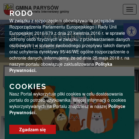
Przejdź do menu
Przejdź do stopki strony
Przejdź do głównej treści strony
GMINA PARYSÓW
Togg
RODO
Oficjalny serwis internetowy gminy
navi
W związku z rozpoczęciem obowiązywania przepisów
Otwórz 
Rozporządzenia Parlamentu Europejskiego i Rady Unii
Europejskiej 2016/679 z dnia 27 kwietnia 2016 r. w sprawie
BEZPŁATNA KASTRACJA I
ochrony osób fizycznych w związku z przetwarzaniem danych
osobowych i w sprawie swobodnego przepływu takich danych
STERYLIZACJA
oraz uchylenia dyrektywy 95/46/WE ogólne rozporządzenie o
ochronie danych, informujemy, że od dnia 25 maja 2018 r. na
naszym portalu obowiązuje zaktualizowana
Polityka
Prywatności.
COOKIES
Nasz Portal wykorzytuje pliki cookies w celu dostosowania
portalu do potrzeb użytkownika. Więcej informacji o cookies
wykorzystywanych na Portalu znajdziesz w naszej
Polityce
Prywatności.
Zgadzam się