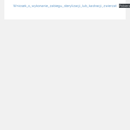
Wniosek_o_wykonanie_zabiegu_sterylizacji_lub_kastracji_zwierzat
Pobier