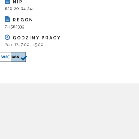
NIP
826-20-64-241
REGON
711582339
GODZINY PRACY
Pon - Pt: 7:00 - 15:00
Copyright 2018@ Urząd Gminy Parysów