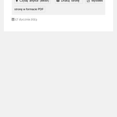
Czytaj artykuł (lektor)
Drukuj stronę
Wyświetl
stronę w formacie PDF
17 stycznia 2023