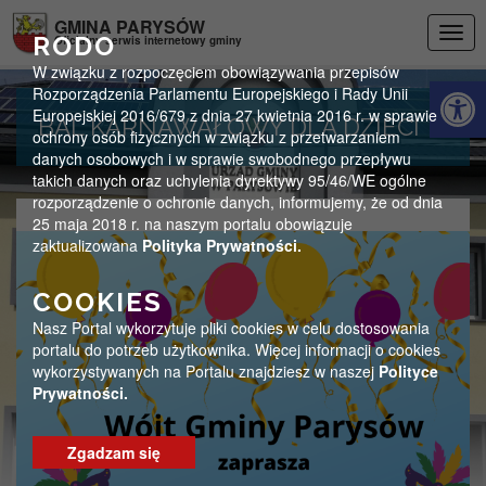
Przejdź do menu
Przejdź do stopki strony
Przejdź do głównej treści strony
GMINA PARYSÓW
Togg
RODO
Oficjalny serwis internetowy gminy
navig
W związku z rozpoczęciem obowiązywania przepisów
Otwórz 
Rozporządzenia Parlamentu Europejskiego i Rady Unii
Europejskiej 2016/679 z dnia 27 kwietnia 2016 r. w sprawie
BAL KARNAWAŁOWY DLA DZIECI
ochrony osób fizycznych w związku z przetwarzaniem
danych osobowych i w sprawie swobodnego przepływu
takich danych oraz uchylenia dyrektywy 95/46/WE ogólne
rozporządzenie o ochronie danych, informujemy, że od dnia
25 maja 2018 r. na naszym portalu obowiązuje
zaktualizowana
Polityka Prywatności.
COOKIES
Nasz Portal wykorzytuje pliki cookies w celu dostosowania
portalu do potrzeb użytkownika. Więcej informacji o cookies
wykorzystywanych na Portalu znajdziesz w naszej
Polityce
Prywatności.
Zgadzam się