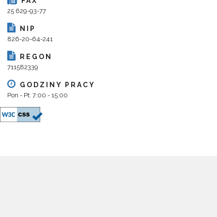
FAX
25 629-93-77
NIP
826-20-64-241
REGON
711582339
GODZINY PRACY
Pon - Pt: 7:00 - 15:00
Copyright 2018@ Urząd Gminy Parysów