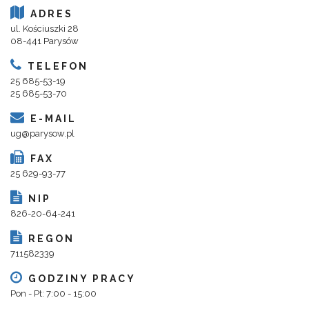
ADRES
ul. Kościuszki 28
08-441 Parysów
TELEFON
25 685-53-19
25 685-53-70
E-MAIL
ug@parysow.pl
FAX
25 629-93-77
NIP
826-20-64-241
REGON
711582339
GODZINY PRACY
Pon - Pt: 7:00 - 15:00