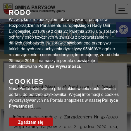
Przejdź do menu
Przejdź do stopki strony
Przejdź do głównej treści strony
GMINA PARYSÓW
Togg
RODO
Oficjalny serwis internetowy gminy
navig
W związku z rozpoczęciem obowiązywania przepisów
Otwórz 
Rozporządzenia Parlamentu Europejskiego i Rady Unii
Europejskiej 2016/679 z dnia 27 kwietnia 2016 r. w sprawie
24 GRUDNIA DNIEM WOLNYM OD
ochrony osób fizycznych w związku z przetwarzaniem
danych osobowych i w sprawie swobodnego przepływu
PRACY W URZĘDZIE
takich danych oraz uchylenia dyrektywy 95/46/WE ogólne
rozporządzenie o ochronie danych, informujemy, że od dnia
25 maja 2018 r. na naszym portalu obowiązuje
zaktualizowana
Polityka Prywatności.
COOKIES
Czytaj artykuł (lektor)
Drukuj stronę
Wyświetl
Nasz Portal wykorzytuje pliki cookies w celu dostosowania
portalu do potrzeb użytkownika. Więcej informacji o cookies
stronę w formacie PDF
wykorzystywanych na Portalu znajdziesz w naszej
Polityce
Prywatności.
21 grudnia 2020
Informuję, że zgodnie z Zarządzeniem Nr 93/2020
Zgadzam się
Wójta Gminy Parysów z dnia 21 grudnia 2020 roku,