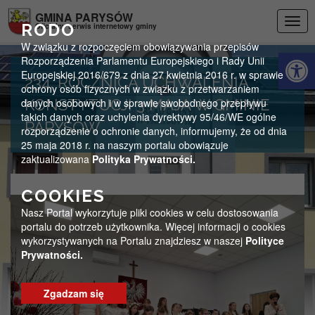
Przejdź do menu
Przejdź do stopki strony
Przejdź do głównej treści strony
GMINA PARYSÓW
Togg
RODO
Oficjalny serwis internetowy gminy
navig
W związku z rozpoczęciem obowiązywania przepisów
Otwórz 
Rozporządzenia Parlamentu Europejskiego i Rady Unii
Europejskiej 2016/679 z dnia 27 kwietnia 2016 r. w sprawie
234. ROCZNICA UCHWALENIA
ochrony osób fizycznych w związku z przetwarzaniem
danych osobowych i w sprawie swobodnego przepływu
KONSTYTUCJI 3 MAJA W GMINIE
takich danych oraz uchylenia dyrektywy 95/46/WE ogólne
PARYSÓW
rozporządzenie o ochronie danych, informujemy, że od dnia
25 maja 2018 r. na naszym portalu obowiązuje
zaktualizowana
Polityka Prywatności.
COOKIES
Nasz Portal wykorzytuje pliki cookies w celu dostosowania
portalu do potrzeb użytkownika. Więcej informacji o cookies
wykorzystywanych na Portalu znajdziesz w naszej
Polityce
Prywatności.
Zgadzam się